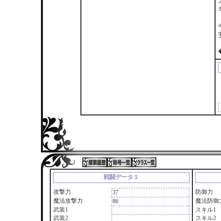
戦闘データ１
攻撃力
防御力
37
魔法攻撃力
魔法防御
86
武装1
スキル1
武装2
スキル2