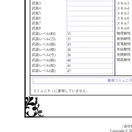
武装3
スキル3
武装4
スキル4
武装5
スキル5
武装6
スキル6
武装7
スキル7
武装8
スキル8
物理耐性
武器レベル(剣)
55
炎熱耐性
武器レベル(刀)
37
雷電耐性
武器レベル(槌)
43
氷結耐性
武器レベル(槍)
38
光輝耐性
武器レベル(弓)
36
闇黒耐性
武器レベル(銃)
46
武器レベル(杖)
41
武器レベル(器)
47
参加コミュニ
コミュニティに参加していません。
|
会社
Copyright © 201