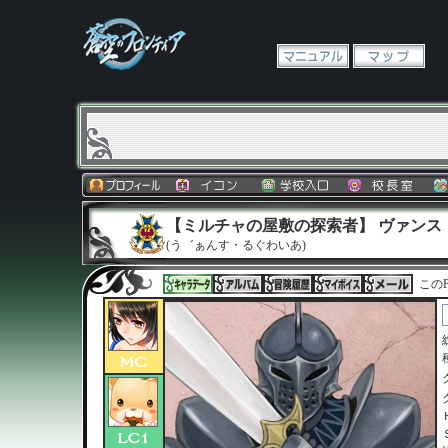
【ミルチャの屋敷の探索者】 ヴァンス
(う゛ぁんす・るぐわいあ)
このP