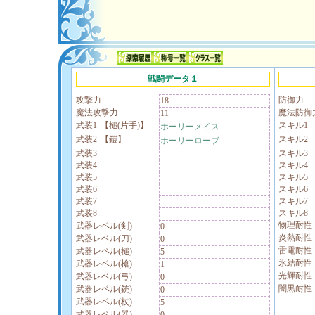
戦闘データ１
攻撃力
防御力
18
魔法攻撃力
魔法防御
11
武装1
【槌(片手)】
スキル1
ホーリーメイス
武装2
【鎧】
スキル2
ホーリーローブ
武装3
スキル3
武装4
スキル4
武装5
スキル5
武装6
スキル6
武装7
スキル7
武装8
スキル8
物理耐性
武器レベル(剣)
0
炎熱耐性
武器レベル(刀)
0
雷電耐性
武器レベル(槌)
5
氷結耐性
武器レベル(槍)
1
光輝耐性
武器レベル(弓)
0
闇黒耐性
武器レベル(銃)
0
武器レベル(杖)
5
武器レベル(器)