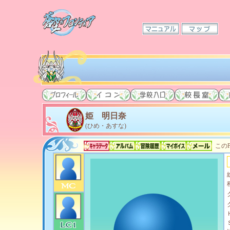
姫 明日奈
(ひめ・あすな)
このP