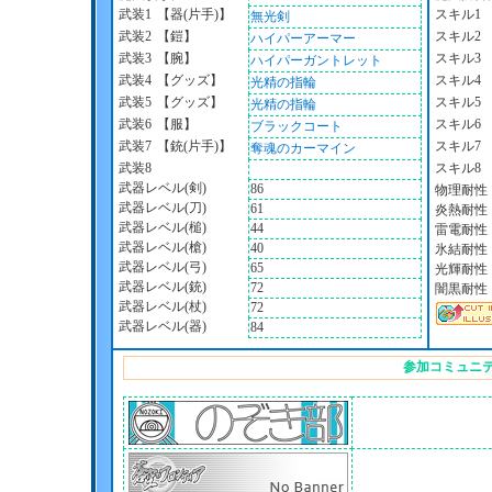
武装1
【器(片手)】
スキル1
無光剣
武装2
【鎧】
スキル2
ハイパーアーマー
武装3
【腕】
スキル3
ハイパーガントレット
武装4
【グッズ】
スキル4
光精の指輪
武装5
【グッズ】
スキル5
光精の指輪
武装6
【服】
スキル6
ブラックコート
武装7
【銃(片手)】
スキル7
奪魂のカーマイン
武装8
スキル8
武器レベル(剣)
86
物理耐性
武器レベル(刀)
61
炎熱耐性
武器レベル(槌)
44
雷電耐性
武器レベル(槍)
40
氷結耐性
武器レベル(弓)
65
光輝耐性
武器レベル(銃)
72
闇黒耐性
武器レベル(杖)
72
武器レベル(器)
84
参加コミュニ