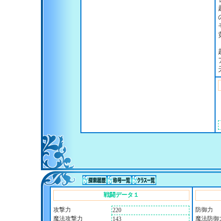
戦闘データ１
攻撃力
防御力
220
魔法攻撃力
魔法防御
143