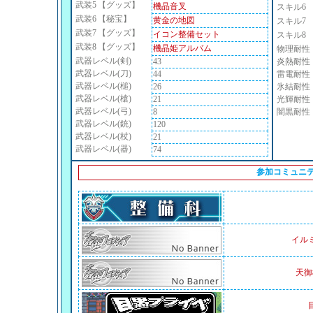
武装5
【グッズ】
機晶音叉
スキル6
武装6
【秘宝】
黄金の地図
スキル7
武装7
【グッズ】
イコン整備セット
スキル8
武装8
【グッズ】
機晶姫アルバム
物理耐性
武器レベル(剣)
43
炎熱耐性
武器レベル(刀)
44
雷電耐性
武器レベル(槌)
26
氷結耐性
武器レベル(槍)
21
光輝耐性
武器レベル(弓)
8
闇黒耐性
武器レベル(銃)
120
武器レベル(杖)
21
武器レベル(器)
74
参加コミュニ
イル
天御