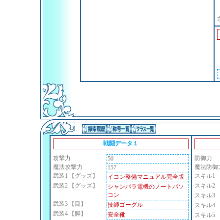
戦闘データ１
攻撃力
防御力
50
魔法攻撃力
魔法防御
157
武装1
【グッズ】
スキル1
イコン整備マニュアル完全版
武装2
【グッズ】
スキル2
シャンバラ電機のノートパソ
コン
スキル3
武装3
【目】
技師ゴーグル
スキル4
武装4
【脚】
安全靴
スキル5