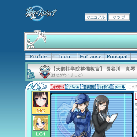
【天御柱学院整備教官】 長谷川 真琴
(はせがわ・まこと)
このP