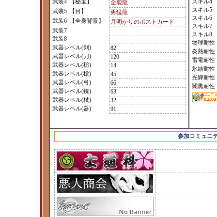
武装4
【秘宝】
スキル4
全能龍
スキル5
武装5
【目】
勇猛龍
スキル6
武装6
【全身背景】
月明かりのポストカード
スキル7
武装7
スキル8
武装8
物理耐性
武器レベル(剣)
82
炎熱耐性
武器レベル(刀)
120
雷電耐性
武器レベル(槌)
14
氷結耐性
武器レベル(槍)
45
光輝耐性
武器レベル(弓)
66
闇黒耐性
武器レベル(銃)
63
武器レベル(杖)
32
武器レベル(器)
91
参加コミュニ