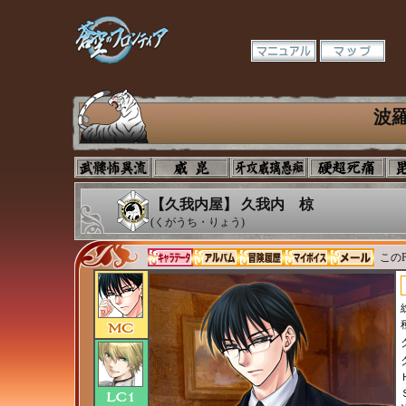
波
【久我内屋】 久我内 椋
(くがうち・りょう)
このP