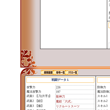
戦闘データ１
攻撃力
防御力
226
魔法攻撃力
魔法防御
197
武装1
【刀(片手)】
スキル1
龍神刀
武装2
【鎧】
スキル2
魔鎧「六式」
武装3
【服】
スキル3
リクルートスーツ