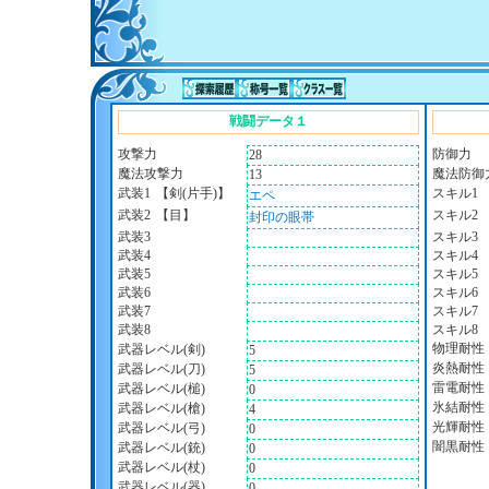
戦闘データ１
攻撃力
防御力
28
魔法攻撃力
魔法防御
13
武装1
【剣(片手)】
スキル1
エペ
武装2
【目】
スキル2
封印の眼帯
武装3
スキル3
武装4
スキル4
武装5
スキル5
武装6
スキル6
武装7
スキル7
武装8
スキル8
物理耐性
武器レベル(剣)
5
炎熱耐性
武器レベル(刀)
5
雷電耐性
武器レベル(槌)
0
氷結耐性
武器レベル(槍)
4
光輝耐性
武器レベル(弓)
0
闇黒耐性
武器レベル(銃)
0
武器レベル(杖)
0
武器レベル(器)
0