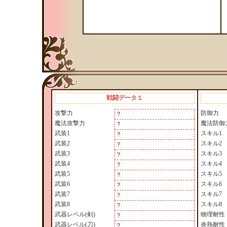
戦闘データ１
攻撃力
防御力
？
魔法攻撃力
魔法防御
？
武装1
スキル1
？
武装2
スキル2
？
武装3
スキル3
？
武装4
スキル4
？
武装5
スキル5
？
武装6
スキル6
？
武装7
スキル7
？
武装8
スキル8
？
武器レベル(剣)
物理耐性
？
武器レベル(刀)
炎熱耐性
？