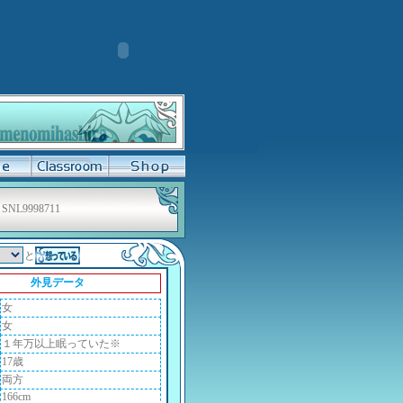
SNL9998711
と
外見データ
女
女
１年万以上眠っていた※
17歳
両方
166cm