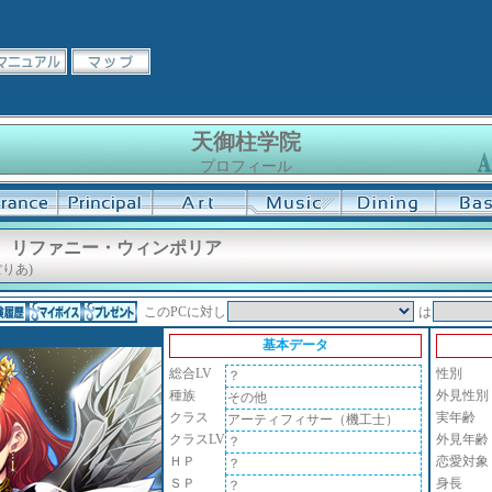
天御柱学院
プロフィール
】 リファニー・ウィンポリア
りあ)
このPCに対し
は
基本データ
総合LV
性別
？
種族
外見性別
その他
クラス
実年齢
アーティフィサー（機工士）
クラスLV
外見年齢
？
ＨＰ
恋愛対象
？
ＳＰ
身長
？