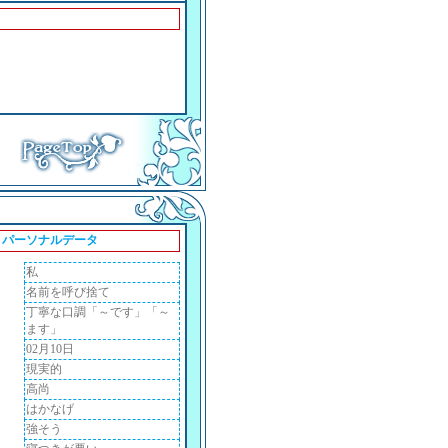
パーソナルデータ
私
名前を呼び捨て
丁寧な口調「～です」「～
ます」
02月10日
現実的
高尚
はかなげ
強そう