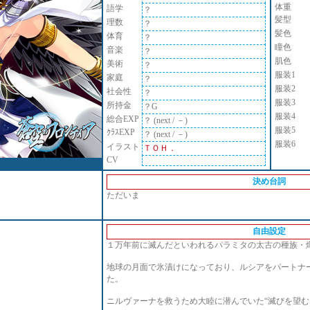
体重
語学
？
髪型
理数
？
髪色
体育
？
瞳色
音楽
？
肌色
美術
？
服装1
家庭
？
服装2
社会性
？
服装3
所持金
？G
服装4
総合EXP
？ (next / －)
服装5
ｸﾗｽEXP
？ (next / －)
服装6
イラスト
ＴＯＨ．
CV
決め台詞
ただいま
自由設定
１万年前に滅んだといわれるパラミタの太古の種族・
地球の月面で氷漬けになっており、ルシアをパートナ
た。
ニルヴァーナを救うため大睦に潜んでいた“滅びを望む