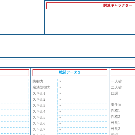
関連キャラクター
戦闘データ２
防御力
一人称
？
魔法防御力
二人称
？
スキル1
口調
？
スキル2
？
誕生日
スキル3
？
性格1
スキル4
？
性格2
スキル5
？
外見1
スキル6
？
外見2
スキル7
？
弱点