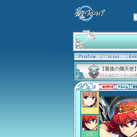
【最後の熾天使
(りふぁにー・うぃんぽ