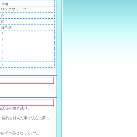
59kg
ロングウェーブ
赤
青
白色系
？
？
？
？
？
？
熾天使の生き残り。
ー契約を結んだ事で現在に蘇っ
もの”の器となっていた。