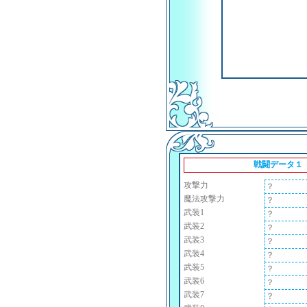
戦闘データ１
攻撃力
？
魔法攻撃力
？
武装1
？
武装2
？
武装3
？
武装4
？
武装5
？
武装6
？
武装7
？