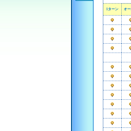
1ターン
オー