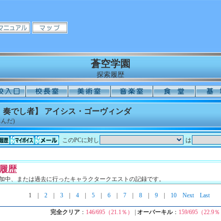
蒼空学園
探索履歴
】奏でし者】 アイシス・ゴーヴィンダ
んだ)
このPCに対し
は
履歴
加中、または過去に行ったキャラクタークエストの記録です。
1
|
2
|
3
|
4
|
5
|
6
|
7
|
8
|
9
|
10
Next
Last
完全クリア
：
146/695（21.1％）
|
オーバーキル
：
159/695（22.9