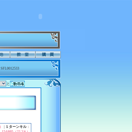
SFL0012533
と
％）
|
１ターンキル
：
154/695（22.2％）