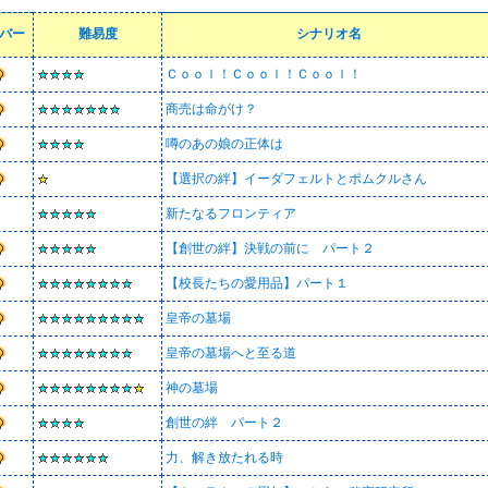
バー
難易度
シナリオ名
Ｃｏｏｌ！Ｃｏｏｌ！Ｃｏｏｌ！
商売は命がけ？
噂のあの娘の正体は
【選択の絆】イーダフェルトとポムクルさん
新たなるフロンティア
【創世の絆】決戦の前に パート２
【校長たちの愛用品】パート１
皇帝の墓場
皇帝の墓場へと至る道
神の墓場
創世の絆 パート２
力、解き放たれる時