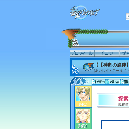
【【神劇の旋律
(あいしす・ごーう゛ぃ
探索
現在参