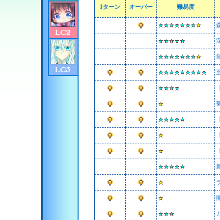
1ターン
オーバー
難易度