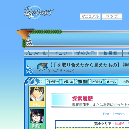
【手を取り合えたから見えたもの】 神
(かんざき・れい)
このP
探索履歴
現在参加中、または過去に行ったキ
First
Previous
完全クリア
：
64/695（