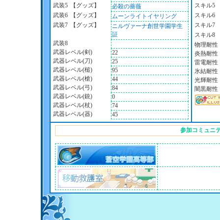
武装5
【グッズ】
スキル5
必殺の薔薇
武装6
【グッズ】
スキル6
ムーンライトイヤリング
武装7
【グッズ】
スキル7
ニルヴァーナ創世学園学生
証
スキル8
武装8
物理耐性
武器レベル(剣)
22
炎熱耐性
武器レベル(刀)
25
雷電耐性
武器レベル(槌)
95
氷結耐性
武器レベル(槍)
44
光輝耐性
武器レベル(弓)
84
闇黒耐性
武器レベル(銃)
0
武器レベル(杖)
74
武器レベル(器)
45
参加コミュニ