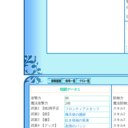
戦闘データ１
攻撃力
防御力
99
魔法攻撃力
魔法防御
248
武装1
【杖(両手)】
スキル1
フロンティアスタッフ
武装2
【鎧】
スキル2
熾天使の護鎧
武装3
【服】
スキル3
紅き祝福の装束
武装4
【グッズ】
スキル4
友情のバッジ