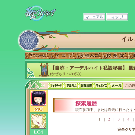
イル
【自称・アーデルハイト私設秘書】 風
(かぜもり・のぞみ)
このP
探索履歴
現在参加中、または過去に行ったキ
1
|
2
|
3
|
4
完全クリ