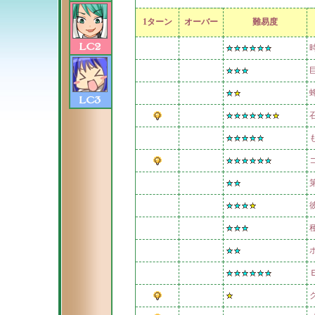
1ターン
オーバー
難易度