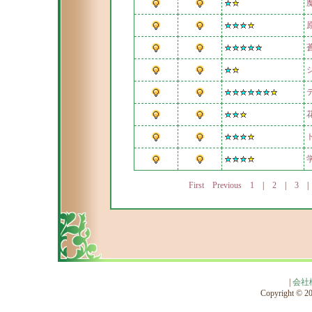
First
Previous
1
|
2
|
3
|
会社
Copyright © 201