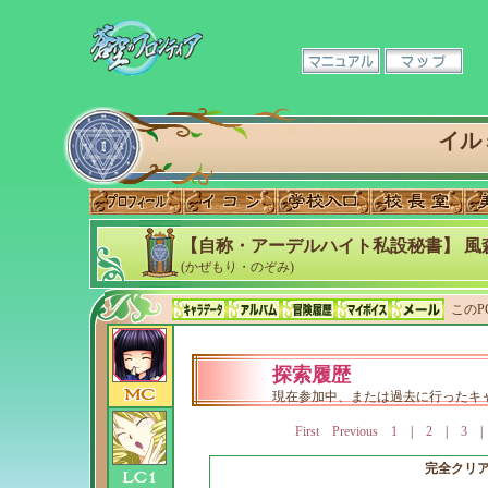
イル
【自称・アーデルハイト私設秘書】 風
(かぜもり・のぞみ)
このP
探索履歴
現在参加中、または過去に行ったキ
First
Previous
1
|
2
|
3
完全クリ