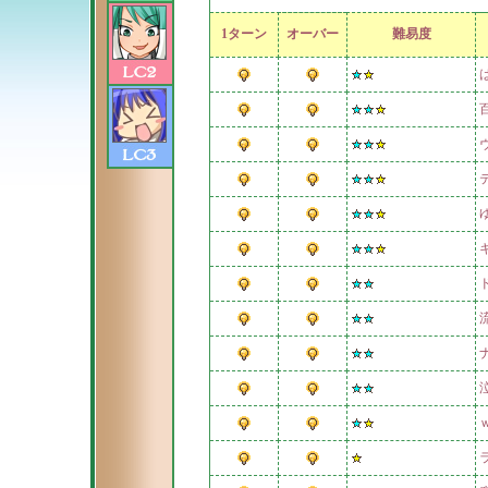
1ターン
オーバー
難易度