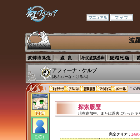
波
アフィーナ・ケルブ
(あふぃーな・けるぶ)
このP
探索履歴
現在参加中、または過去に行ったキ
完全クリア
：
2/6