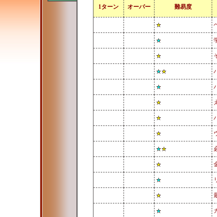
1ターン
オーバー
難易度