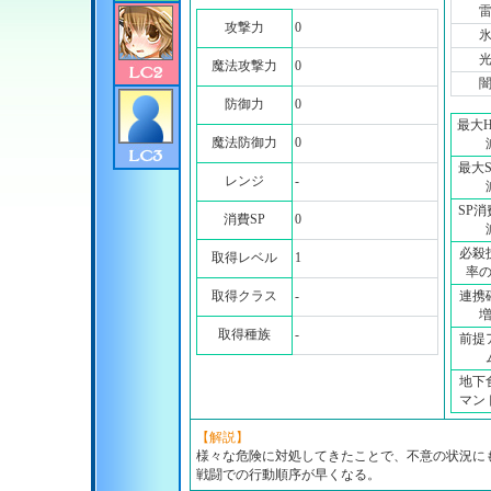
攻撃力
0
魔法攻撃力
0
防御力
0
最大
魔法防御力
0
最大
レンジ
-
SP
消費SP
0
必殺
取得レベル
1
率
取得クラス
-
連携
取得種族
-
前提
地下
マン
【解説】
様々な危険に対処してきたことで、不意の状況に
戦闘での行動順序が早くなる。