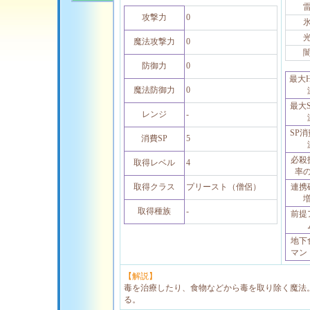
攻撃力
0
魔法攻撃力
0
防御力
0
最大
魔法防御力
0
最大
レンジ
-
SP
消費SP
5
必殺
取得レベル
4
率
取得クラス
プリースト（僧侶）
連携
取得種族
-
前提
地下
マン
【解説】
毒を治療したり、食物などから毒を取り除く魔法
る。