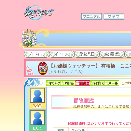
【お嬢様ウォッチャー】 有栖橋 ここ
(ありすばし・こころ)
このP
冒険履歴
現在参加中の、またはこれまで参加
経験値獲得は1シナリオずつ行ってくだ
種別
ジャンル