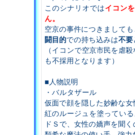
このシナリオでは
イコンを
ん。
空京の事件につきましても
闘目的
での持ち込みは
不要
（イコンで空京市民を虐殺
も不採用となります）
■人物説明
・バルタザール
仮面で顔を隠した妙齢な女
紅のルージュを塗っている
ドＳで、女性の嬌声を聞く
類希な魔法の使い手。強力