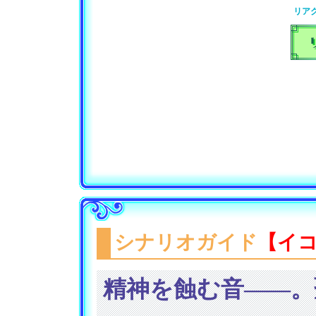
リア
シナリオガイド
【イ
精神を蝕む音――。