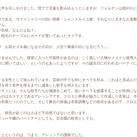
声を出しかけました。慌てて言葉を飲み込もうとしますが、フェルナンは穏やかに
である、ヴァイシャリーの旧い商家・シャントルイユ家。それなりに大きなお屋敷
せん。
予告状、なんだよね？」
、枕元のテーブルにカードが置いてあったそうです。
リ
お前が２８歳になるその日が、人生で最後の日になるだろう』。
ませんでした。寝室に入った可能性があるのは、ごく親しい人物やメイドら使用人
に聞いてほしい、というのもあったようですが、その誕生日に行われるパーティに
る女性として知られています。芸術の中でも特にオペラを好み、これはと見込んだ
援を得て名声を得るまでに成長した歌手も何人もいます。
ティには、そんな歌手たちが感謝をこめて、短いオペラを披露することが恒例にな
のはホステスであるアレッシアです。クロエと静香が協力して作成した衣装は、今
台衣装だったのでした。そして舞台の前後は衣装調整などの役目があるので、クロエ
し、校長が赴くのはさほど不自然ではないと思います。
ィーヤ嬢のパートナーとしても。百合園の校長としても」
とというのは、つまり、アレッシアの護衛でした。