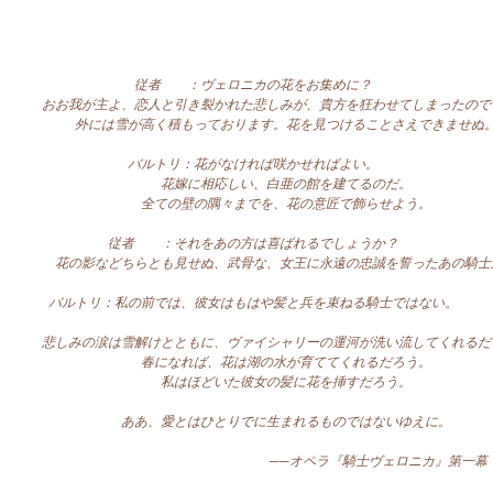
従者 ：ヴェロニカの花をお集めに？
我が主よ、恋人と引き裂かれた悲しみが、貴方を狂わせてしまったので
外には雪が高く積もっております。花を見つけることさえできませぬ
バルトリ：花がなければ咲かせればよい。
花嫁に相応しい、白亜の館を建てるのだ。
全ての壁の隅々までを、花の意匠で飾らせよう。
従者 ：それをあの方は喜ばれるでしょうか？
の影などちらとも見せぬ、武骨な、女王に永遠の忠誠を誓ったあの騎士
バルトリ：私の前では、彼女はもはや髪と兵を束ねる騎士ではない。
みの涙は雪解けとともに、ヴァイシャリーの運河が洗い流してくれるだ
春になれば、花は湖の水が育ててくれるだろう。
私はほどいた彼女の髪に花を挿すだろう。
ああ、愛とはひとりでに生まれるものではないゆえに。
─オペラ『騎士ヴェロニカ』第一幕 第