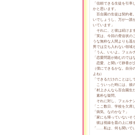
「信頼できる生徒を引率
かと思います。
百合園の生徒は契約者。
いでしょうし、万が一誰
いています」
それに、と彼は続けま
「実は、今回の脅迫状の
うな無粋な人間よりも遥
男では立ち入れない領域
「うん、いいよ。フェル
「恋愛問題が絡むのでは
恋愛、と聞いて静香が少
（僕にできるかな。自分
よね）
「できるだけのことはし
こういった時には、彼の
「村上さんなら百合園生
素朴な疑問。
それに対し、フェルナン
「ここ数日、学校を欠席
「病気、なのかな？」
「家にも帰っていないそ
彼は視線を皿の上に移す
「……私は、何も聞いて