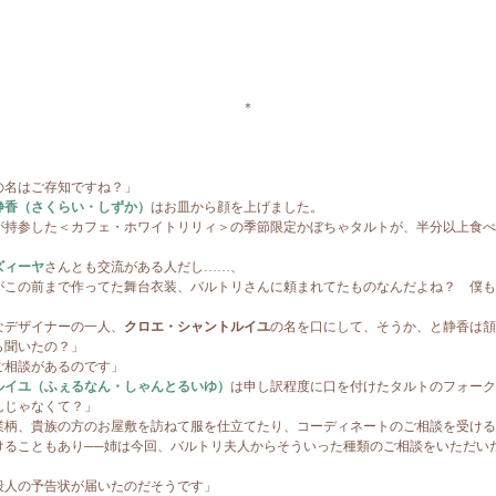
＊
の名はご存知ですね？」
静香（さくらい・しずか）
はお皿から顔を上げました。
持参した＜カフェ・ホワイトリリィ＞の季節限定かぼちゃタルトが、半分以上食べ
ズィーヤ
さんとも交流がある人だし……、
この前まで作ってた舞台衣装、バルトリさんに頼まれてたものなんだよね？ 僕も
デザイナーの一人、
クロエ・シャントルイユ
の名を口にして、そうか、と静香は頷
ら聞いたの？」
ご相談があるのです」
ルイユ（ふぇるなん・しゃんとるいゆ）
は申し訳程度に口を付けたタルトのフォーク
んじゃなくて？」
業柄、貴族の方のお屋敷を訪ねて服を仕立てたり、コーディネートのご相談を受ける
けることもあり──姉は今回、バルトリ夫人からそういった種類のご相談をいただい
殺人の予告状が届いたのだそうです」