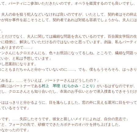
して、パーティにご参加いただきたいのです。オペラを鑑賞するのでも良いですし、
夫人の命を狙う犯人などいなければ良いのですが、いたとして、契約者はその抑止
かが何か事件を起こそうとして、契約者であれば対処も容易でしょうから。夫人には
す。
ことだけでなく、夫人に関しては繊細な問題を含んでいるのです。百合園女学院の生
かに穏便に、解決していただけるのではないかと思っています。勿論、私もパーティ
もありますので……」
ナンさんにもクロエさんにも、色々お世話になってるしね。ところで、繊細な問題っ
ないか、と私は予想しています」
し思案顔になります。
のこともまだちゃんと分かっていないのに……。でも、僕ももうそろそろ、はっきり
てみるよ。……そういえば、パートナーさんはどうしたの？」
隣にはパートナーである
村上 琴理（むらかみ・ことり）
がいるはずなのですが、
だし、クロエさんとも知り合いだし、衣装のお手伝いとかで潜入捜査もできそうだけ
ははっきりと分かるように、目を逸らしました。窓の外に見える運河に目をやって
しているそうです」
うです。……失踪したそうです。彼女と親しいメイドによれば、自分の意志で」
と、フォークの先で、砂糖でできたカボチャのオバケを持ち上げました。
いなかったのです」