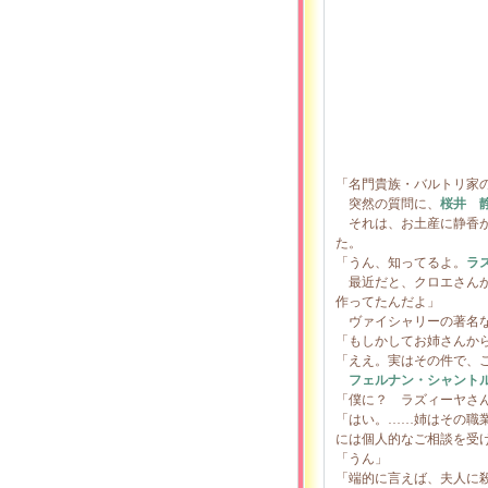
「名門貴族・バルトリ家
突然の質問に、
桜井 
それは、お土産に静香が
た。
「うん、知ってるよ。
ラ
最近だと、クロエさんが
作ってたんだよ」
ヴァイシャリーの著名な
「もしかしてお姉さんか
「ええ。実はその件で、
フェルナン・シャント
「僕に？ ラズィーヤさ
「はい。……姉はその職
には個人的なご相談を受
「うん」
「端的に言えば、夫人に