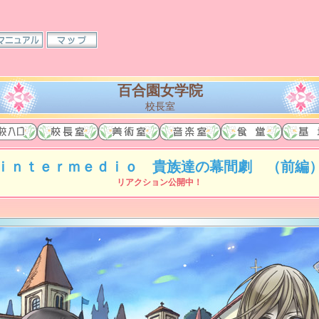
百合園女学院
校長室
ｉｎｔｅｒｍｅｄｉｏ 貴族達の幕間劇 （前編
リアクション公開中！