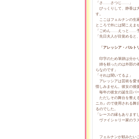
「さ……さつじ……」
びっくりして、静香は大
す。
ここはフェルナンの生家
ところで外には聞こえま
「ごめん……えっと……
「先日夫人が目覚めると
『
アレッシア・バルト
印字のため筆跡は分かり
姉を頼ったのは外部の者
らなのです」
「それは聞いてるよ」
アレッシアは芸術を愛す
惜しみません。彼女の後
毎年の彼女の誕生日パー
ただしその舞台を整える
ニカ』ので使用される舞
るのでした。
「レースの縁もあります
ヴァイシャリー家のラズ
フェルナンが頼みたいこ