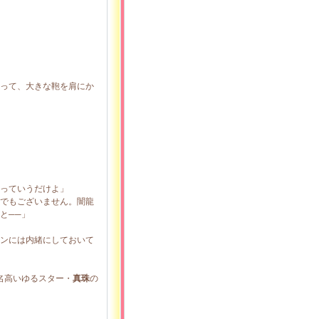
って、大きな鞄を肩にか
っていうだけよ」
でもございません。闇龍
と──」
ンには内緒にしておいて
名高いゆるスター・
真珠
の