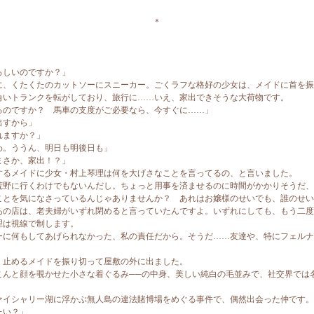
＊
ろしいのですか？」
、くたくたのカットソーにスニーカー。ごくラフな格好の少女は、メイドに首を振
角いトランクを転がしており、旅行に……いえ、家出できそうな大荷物です。
るのですか？ 馬車の支度がご必要なら、今すぐに……」
出すから」
れますか？」
わ。ううん、明日も明後日も」
まさか、家出！？」
るメイドに少女・村上琴理は何を大げさなことを言ってるの、と言いました。
荒野に行くわけでもないんだし。ちょっと用事を済ませるのに時間がかかりそうだ、
ことを気になさっているんじゃありませんか？ あれはお嬢様のせいでも、誰のせい
あの店は、老夫婦がいずれ閉めると言っていたんですよ。いずれにしても、もう二度
は視線で制します。
ーに何もしてあげられなかった、私の責任だから。そうだ……友達や、特にフェルナ
止めるメイドを振り切って屋敷の外に出ました。
んと顔を覗かせた小さな着ぐるみ──の中身、美しい純白の毛並みで、社交界では
イシャリー湖に浮かぶ無人島の違法賭博場をめぐる事件で、偶然出会った仲です。
たい？」