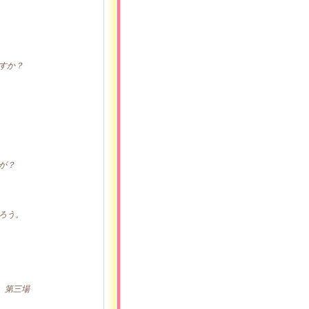
すか？
。
が？
ろう。
三場