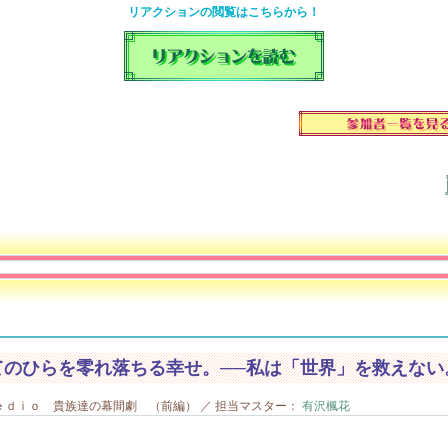
リアクションの閲覧はこちらから！
てのひらを零れ落ちる幸せ。──私は「世界」を救えない
ｄｉｏ 貴族達の幕間劇 （前編） ／ 担当マスター：
有沢楓花