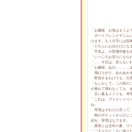
「お嬢様、お体はもうよ
ボーイフレンドデニムに
けます。もう片手には四
「どちらにお出かけにな
「平気よ。小型飛空艇を
「いつごろお戻りになら
「……今日は、戻らない
「お嬢様、あの…………
飛び上がり、あわあわす
「野宿するわけでも、大
「もしかして、この前の
が暴れて壊れなくても、
言い募るメイドを、琴理
「これは、ヴァイシャリ
ね」
琴理はそれだけ言って、
鞄のポケットからぴょこ
頭を、琴理はなでます。
真珠とは去年の夏、ヴァ
「ご主人のところに帰り