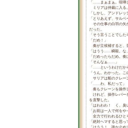
「……まぁまぁ。喧嘩
ミリアは仲裁に入る
「しかし、アンドレッ
「とりあえず、サルベ
その仕事の白羽の矢
だった。
「そう言うことでした
「だめ！」
奏が立候補すると、
「はうう……瞬殺。な
「だめったらだめ。奏
「そんなぁ……」
「……というわけだか
「うん。わかった。こ
サリアは船のクレーン
「……わ、私だって」
奏もクレーンを操作し
けれど、操作レバーを
を直撃した。
「はわわわ！ く、臭
「お前は一人で何をや
全力で行われるひとり
「絶対ヘマすると思っ
「はうう！ 誰か止め