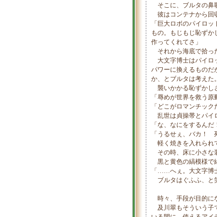
そこに、ブルタの鼻
彼はコンテナから回収
「巨大ロボのパイロッ
もの。もじもじ恥ずか
作ってくれてさ」
それから海底で拾った
大文字博士はパイロッ
パワーに換えるものだ
か、とブルタは考えた
襲いかかる恥ずかしさ
「辱めが世界を救う原
「どこがロマンチック
乱世は貞操帯とパイロ
「な、なにをするんだ
「うるせぇ、バカ！ 
軽く焼きを入れられて
その時、床に小さな装
黒と黄色の縞模様で縁
「……へぇ。大文字博
ブルタはぐふふ、と
時々、手段が目的に
及川翠もそういう子で
いる間に、使えるアイ