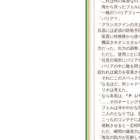
「これは何の装置なの
海から戻ったフェルは
「一種の”バリアフィー
「バリア？」
「グランガクインの大
兵器には必須の防衛手
装置に特務隊から借り
機晶タキオンエネルギ
力だった。出力の調整
ただし、使用ごとに装
「任意の場所にバリア
バリアの中に敵を閉じ
絞れれば威力を収束さ
それにこのスペックな
「なるほど。対シャド
リオは考えた。
「なら名前は、
”Ｐ（
「……そのネーミング
フェルは冷ややかな
二人のとなりでは、乱
こっちのコンテナに
発動させると一定時間
ただ、瞬間の爆発力は
「海京の戦力が瓦解し