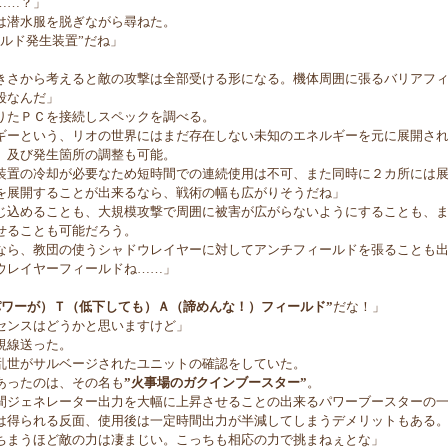
……？」
潜水服を脱ぎながら尋ねた。
ルド発生装置”だね」
きさから考えると敵の攻撃は全部受ける形になる。機体周囲に張るバリアフ
段なんだ」
たＰＣを接続しスペックを調べる。
ーという、リオの世界にはまだ存在しない未知のエネルギーを元に展開され
、及び発生箇所の調整も可能。
置の冷却が必要なため短時間での連続使用は不可、また同時に２カ所には展
を展開することが出来るなら、戦術の幅も広がりそうだね」
込めることも、大規模攻撃で周囲に被害が広がらないようにすることも、ま
せることも可能だろう。
ら、教団の使うシャドウレイヤーに対してアンチフィールドを張ることも出
ウレイヤーフィールドね……」
パワーが）Ｔ（低下しても）Ａ（諦めんな！）フィールド”
だな！」
センスはどうかと思いますけど」
視線送った。
世がサルベージされたユニットの確認をしていた。
あったのは、その名も
”火事場のガクインブースター”
。
ジェネレーター出力を大幅に上昇させることの出来るパワーブースターの
得られる反面、使用後は一定時間出力が半減してしまうデメリットもある
ちまうほど敵の力は凄まじい。こっちも相応の力で挑まねぇとな」