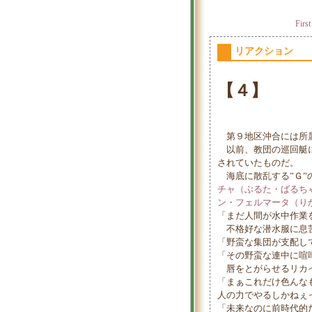
First
リアクション
【４】
第９地区沖合には所属
以前、教団の巡回艇に
されていたものだ。
海底に散乱する”Ｇ”
チャ（ぶるた・ばるち
ン・フェルマータ（り
「まだ人間が水中作業
不格好な潜水服に息苦
「野蛮な集団が支配し
「その野蛮な連中に喧
唇をとがらせるリカイ
「まぁこれだけ色んな
人の力でやるしかねぇ
「未来なのに前時代的