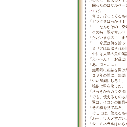
困ったのはサルベー
い）
だ。
何せ、拾ってくるもの
「ガラクタばっかり！
「……なんかその、空
その時、翠がサルベ
「ただいまなの！ ま
「……今度は何を拾っ
ミリアは回収された旧
中には大量の魚の缶詰
「えへへん！ お昼ご
「あ、待っ……」
無邪気に缶詰を開けた
２３年の間に、缶詰は
「いい加減にしろ！」
唯依は翠を叱った。
「さっきからガラクタ
「でも、使えるものも
翠は、イコンの部品や
「その横を見てみろ」
そこには、使えるもの
「わー、ワカメすごい
「今、ミネラルはいら