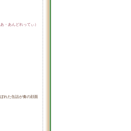
りあ・あんどれってぃ）
こぼれた缶詰が奏の顔面