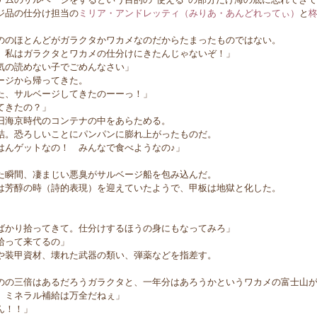
ジ品の仕分け担当の
ミリア・アンドレッティ（みりあ・あんどれってぃ）
と
のほとんどがガラクタかワカメなのだからたまったものではない。
 私はガラクタとワカメの仕分けにきたんじゃないぞ！」
気の読めない子でごめんなさい」
ージから帰ってきた。
た、サルベージしてきたのーーっ！」
てきたの？」
海京時代のコンテナの中をあらためる。
。恐ろしいことにパンパンに膨れ上がったものだ。
はんゲットなの！ みんなで食べようなの♪」
瞬間、凄まじい悪臭がサルベージ船を包み込んだ。
芳醇の時（詩的表現）を迎えていたようで、甲板は地獄と化した。
ばかり拾ってきて。仕分けするほうの身にもなってみろ」
拾って来てるの」
装甲資材、壊れた武器の類い、弾薬などを指差す。
の三倍はあるだろうガラクタと、一年分はあろうかというワカメの富士山が
。ミネラル補給は万全だねぇ」
ん！！」