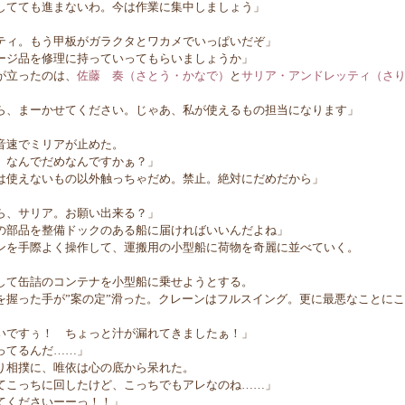
してても進まないわ。今は作業に集中しましょう」
。
ティ。もう甲板がガラクタとワカメでいっぱいだぞ」
ージ品を修理に持っていってもらいましょうか」
が立ったのは、
佐藤 奏（さとう・かなで）
と
サリア・アンドレッティ（さ
ら、まーかせてください。じゃあ、私が使えるもの担当になります」
音速でミリアが止めた。
、なんでだめなんですかぁ？」
は使えないもの以外触っちゃだめ。禁止。絶対にだめだから」
ら、サリア。お願い出来る？」
の部品を整備ドックのある船に届ければいいんだよね」
を手際よく操作して、運搬用の小型船に荷物を奇麗に並べていく。
て缶詰のコンテナを小型船に乗せようとする。
握った手が”案の定”滑った。クレーンはフルスイング。更に最悪なことに
いですぅ！ ちょっと汁が漏れてきましたぁ！」
ってるんだ……」
相撲に、唯依は心の底から呆れた。
てこっちに回したけど、こっちでもアレなのね……」
てくださいーーっ！！」