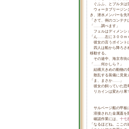
ぐふふ、とブルタは
ウォータブリージング
き、潜水メンバーを先
「さて、例のコンテナ
「……調べます」
フェルはディメンショ
「ん……左に３００ｍ
彼女の言うポイントに
四人は船から降ろされ
移動する。
その途中、海京市街の
「……何かしら？」
結構大きめの動物の
散乱する装備に見覚え
「ま、まさか……」
彼女の飼っていた恐
リカインは変わり果て
サルベージ船の甲板に
溶接された金属蓋を開
確認作業には、
十七
「なるほどね。ここの