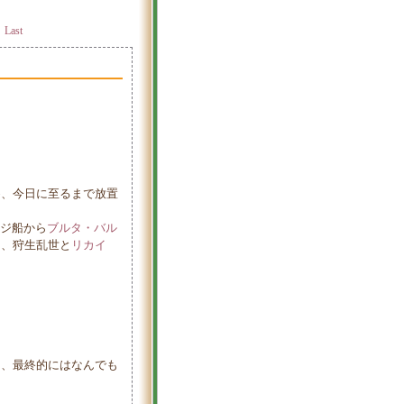
Last
、今日に至るまで放置
ージ船から
ブルタ・バル
）
、狩生乱世と
リカイ
局、最終的にはなんでも