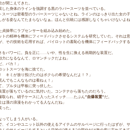
歌が聞こえてきた。
した身体のラインを強調する黒のラバースーツを並べている。
トスーツは密着型のラバースーツじゃないとね。ラインのはっきり出た女の
しがる姿なんてたまらないなぁ。ほんと伝統には感謝しなくちゃいけないよ
貞操帯にラブセンサーを組み込み始めた。
トの精神を機体にフィードバックさせるシステムを研究していた。それは意
が、その技術を応用すれば、パイロットの羞恥心を機体にフィードバックす
。
をパワーに。負を正に……いや、性を生に換える画期的な装置だ。
動力になるなんて、ロマンチックだよね」
だ、バカ！」
ットスーツを海に捨てた。
！ キミが放り投げたのはボクらの希望なんだよ！？」
死んでもこんなものは着ねぇ！」
、ブルタは甲板に突っ伏した。
置が落ちているのに気付いた。コンテナから落ちたのだろう。
取られ、硝子ケースに入ったスイッチ……たぶん
”自爆装置”
だ。
士は漢の浪漫をわかってる人なんだね」
笑った。
なってしまう人がいる。
、イコンやユニット以外の使えるアイテムのサルベージに行ったはずが、サ
テムのサルベージをするという目的の”使える”の部分だけ海の底に忘れてき