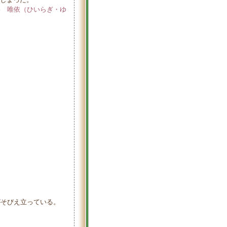
柊 唯依（ひいらぎ・ゆ
そびえ立っている。