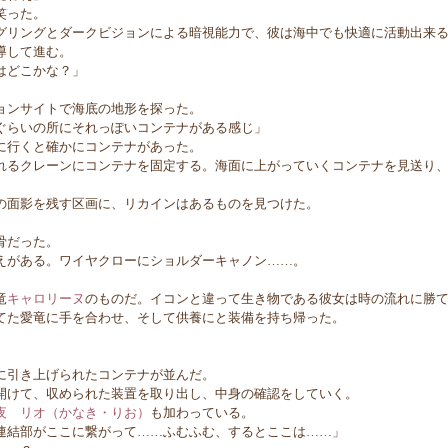
笑った。
リングとダークビジョンによる暗視能力で、彼は海中でも快適に活動出来る
導して進む。
はどこかな？」
ンサイトで海底の地形を探った。
ぐらいの所にそれっぽいコンテナがある感じ」
行くと確かにコンテナがあった。
るクレーンにコンテナを固定する。海面に上がっていくコンテナを見送り、
面影を残す区画に、リカインはあるものを見つけた。
骨だった。
がある。ワイヤクローにショルダーキャノン……。
竜
キャロリーヌ
のものだ。イコンと違って生き物である彼女は時の流れに勝
た愛竜に手を合わせ、そして供養にと装備を持ち帰った。
引き上げられたコンテナが並んだ。
けて、収められた装置を取り出し、中身の確認をしていく。
夜 リオ（かなき・りお）
も加わっている。
連結部がここに繋がって……ふむふむ、するとここは……」