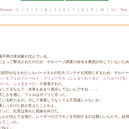
Previous
|
1
|
2
|
3
|
4
|
5
|
6
|
7
|
8
|
9
|
10
|
11
|
Next
不明の潜水艇が沈んでいる。
よって撃沈されたのだが、サルベージ調査の命令を教団が出していないため
の刻印がなされたシルバーメタルの巨大コンテナを回収にするため、サルベ
ゃ）
と
フェルクレールト・フリューゲル（ふぇるくれーると・ふりゅーげる
かいん・ふぇるまーた）
が派遣された。
をしてるなんて、未来もあまり進歩してないんですね……」
しさを感じ、フェルはポツリと言った。
ている町だもの。大して発展してなくても不思議じゃないわ」
嘩ふっかけた奴が言えたことかよ」
ンに、乱世は呆れた視線を向けた。
もんが沈んでる海だ。レーダーだけでモノを判別するのは難しいんだろ。結
ってこった」
だねぇ」