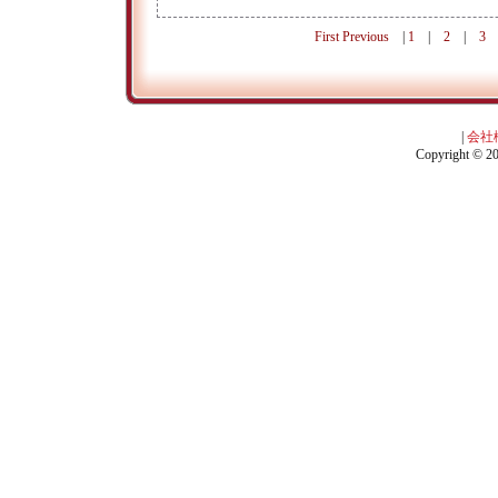
First
Previous
|
1
|
2
|
3
|
会社
Copyright © 201