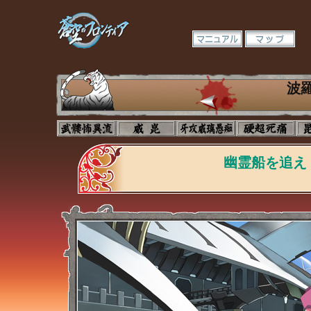
波
幽霊船を追え