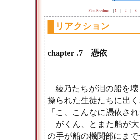
First
Previous
|
1
|
2
|
3
リアクション
chapter .7 憑依
綾乃たちが泪の船を壊
操られた生徒たちに出く
「こ、こんなに憑依され
がくん、とまた船が大
の手が船の機関部にまで