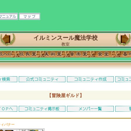
イルミンスール魔法学校
教室
【冒険屋ギルド】
ティバナー