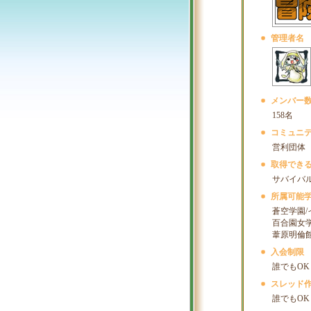
管理者名
メンバー
158名
コミュニ
営利団体
取得でき
サバイバ
所属可能
蒼空学園
百合園女
葦原明倫館
入会制限
誰でもOK
スレッド
誰でもOK