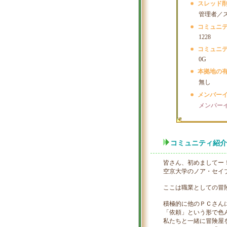
スレッド
管理者／
コミュニ
1228
コミュニ
0G
本拠地の
無し
メンバー
メンバー
コミュニティ紹介
皆さん、初めましてー
空京大学のノア・セイ
ここは職業としての冒
積極的に他のＰＣさん
「依頼」という形で色
私たちと一緒に冒険屋