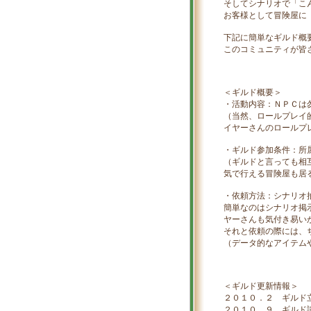
そしてシナリオで「こ
お客様として冒険屋に
下記に簡単なギルド概
このコミュニティが皆
＜ギルド概要＞
・活動内容：ＮＰＣは
（当然、ロールプレイ
イヤーさんのロールプ
・ギルド参加条件：所
（ギルドと言っても相
気で行える冒険屋も居
・依頼方法：シナリオ
簡単なのはシナリオ掲
ヤーさんも気付き易い
それと依頼の際には、
（データ的なアイテム
＜ギルド更新情報＞
２０１０．２ ギルド
２０１０．９ ギルド