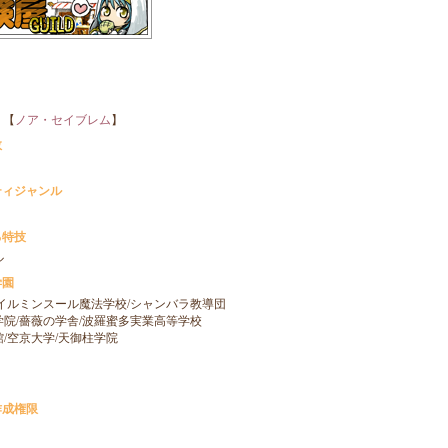
【
ノア・セイブレム
】
数
ティジャンル
る特技
ル
学園
/イルミンスール魔法学校/シャンバラ教導団
学院/薔薇の学舎/波羅蜜多実業高等学校
/空京大学/天御柱学院
作成権限