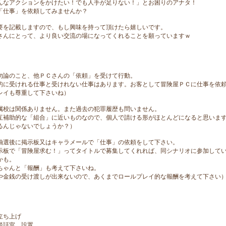
んなアクションをかけたい！でも人手が足りない！」とお困りのアナタ！
「仕事」を依頼してみませんか？
要を記載しますので、もし興味を持って頂けたら嬉しいです。
さんにとって、より良い交流の場になってくれることを願っていますｗ
勿論のこと、他ＰＣさんの「依頼」を受けて行動。
的に受けれる仕事と受けれない仕事はあります。お客として冒険屋ＰＣに仕事を依
レイも尊重して下さいね）
属校は関係ありません。また過去の犯罪履歴も問いません。
互補助的な「組合」に近いものなので、個人で請ける形がほとんどになると思いま
るんじゃないでしょうか？）
抽選後に掲示板又はキャラメールで「仕事」の依頼をして下さい。
示板で「冒険屋求む！」ってタイトルで募集してくれれば、同シナリオに参加して
かも。
ちゃんと「報酬」も考えて下さいね。
や金銭の受け渡しが出来ないので、あくまでロールプレイ的な報酬を考えて下さい
立ち上げ
談話室 設置