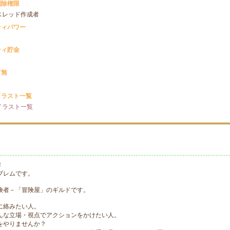
削除権限
スレッド作成者
ティパワー
ティ貯金
有無
イラスト一覧
イラスト一覧
！
ブレムです。
険者－「冒険屋」のギルドです。
に絡みたい人。
んな立場・視点でアクションをかけたい人。
をやりませんか？