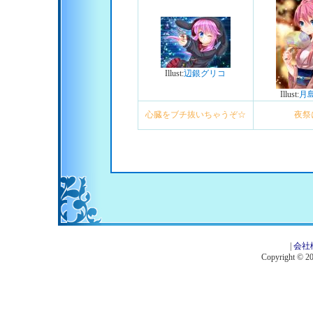
Illust:
辺銀グリコ
Illust:
月
心臓をブチ抜いちゃうぞ☆
夜祭
|
会社
Copyright © 201