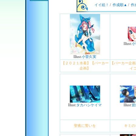
イイ絵！
/
作成順▲
/
作
Illust:
小
Illust:
小菅久実
【２０２１水着】【パーカー
【パーカー企画
企画】
イ
Illust:
タカハシケイマ
Illust:
皆
聖夜に誓いを
キミの