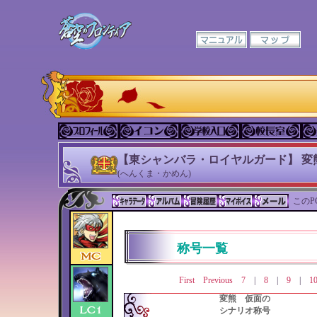
【東シャンバラ・ロイヤルガード】 変
(へんくま・かめん)
このP
称号一覧
First
Previous
7
|
8
|
9
|
1
変熊 仮面の
シナリオ称号