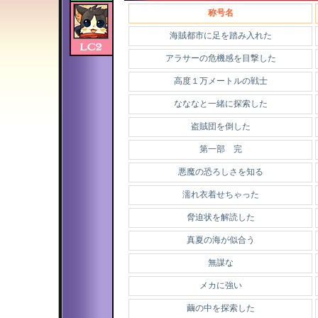
称号名
海賊都市に足を踏み入れた
アラサーの危機感を目撃した
高度１万メートルの戦士
なななと一緒に探索した
盗賊団を倒した
第一部 完
悪魔の恐ろしさを知る
濡れ衣着せちゃった
脅迫状を解読した
真夏の海が似合う
無謀な
メカに強い
繭の中を探索した