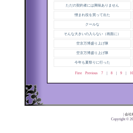
ただの契約者には興味ありません
憎まれ役を買って出た
クールな
そんな大きいの入らない（画面に）
空京万博盛り上げ隊
空京万博盛り上げ隊
今年も夏祭りに行った
First
Previous
7
|
8
|
9
|
1
|
会社
Copyright © 201