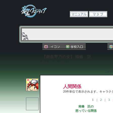
【南条琴乃の夫】 南條 託
(なんじょう・たく)
このP
人間関係
20件単位で表示されます。キャラ
1
|
2
|
3
南條 託の
想っている関係