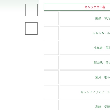
キャラクター名
南條 琴乃
ルカルカ・ル
小鳥遊 美
那由他 行
紫月 唯斗
セレンフィリティ・シ
高峰 雫澄