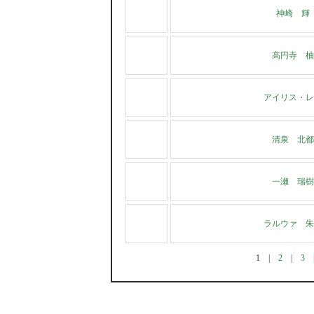
神崎 輝
高円寺 柚
アイリス・レ
清泉 北都
一瀬 瑞樹
ラルウァ 朱
1
|
2
|
3