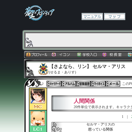
【さよなら、リン】 セルマ・アリス
(せるま・ありす)
このP
人間関係
20件単位で表示されます。キャラ
1
|
セルマ・アリスの
想っている関係