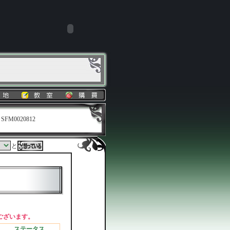
SFM0020812
と
ございます。
ステータス