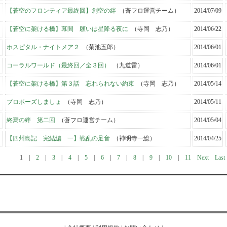
【蒼空のフロンティア最終回】創空の絆
（蒼フロ運営チーム）
2014/07/09
【蒼空に架ける橋】幕間 願いは星降る夜に
（寺岡 志乃）
2014/06/22
ホスピタル・ナイトメア２
（菊池五郎）
2014/06/01
コーラルワールド（最終回／全３回）
（九道雷）
2014/06/01
【蒼空に架ける橋】第３話 忘れられない約束
（寺岡 志乃）
2014/05/14
プロポーズしましょ
（寺岡 志乃）
2014/05/11
終焉の絆 第二回
（蒼フロ運営チーム）
2014/05/04
【四州島記 完結編 一】戦乱の足音
（神明寺一総）
2014/04/25
1
|
2
|
3
|
4
|
5
|
6
|
7
|
8
|
9
|
10
|
11
Next
Last