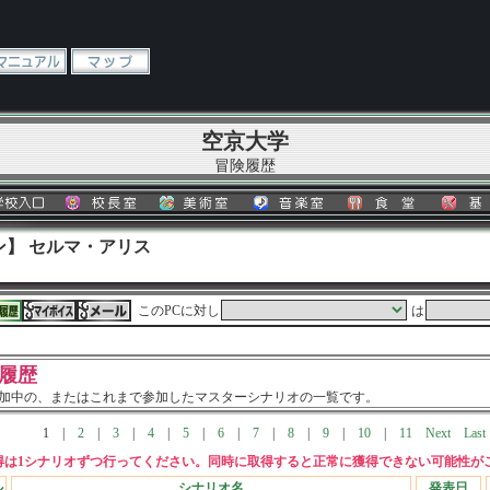
空京大学
冒険履歴
ン】 セルマ・アリス
このPCに対し
は
履歴
加中の、またはこれまで参加したマスターシナリオの一覧です。
1
|
2
|
3
|
4
|
5
|
6
|
7
|
8
|
9
|
10
|
11
Next
Last
得は1シナリオずつ行ってください。同時に取得すると正常に獲得できない可能性が
ル
シナリオ名
発表日