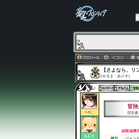
【さよなら、リ
(せるま・ありす)
冒険
現在参
経験値獲
種別
ジャン