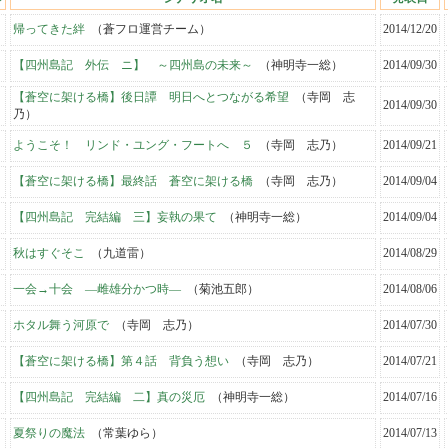
帰ってきた絆
（蒼フロ運営チーム）
2014/12/20
【四州島記 外伝 ニ】 ～四州島の未来～
（神明寺一総）
2014/09/30
【蒼空に架ける橋】後日譚 明日へとつながる希望
（寺岡 志
2014/09/30
乃）
ようこそ！ リンド・ユング・フートへ ５
（寺岡 志乃）
2014/09/21
【蒼空に架ける橋】最終話 蒼空に架ける橋
（寺岡 志乃）
2014/09/04
【四州島記 完結編 三】妄執の果て
（神明寺一総）
2014/09/04
秋はすぐそこ
（九道雷）
2014/08/29
一会→十会 —雌雄分かつ時—
（菊池五郎）
2014/08/06
ホタル舞う河原で
（寺岡 志乃）
2014/07/30
【蒼空に架ける橋】第４話 背負う想い
（寺岡 志乃）
2014/07/21
【四州島記 完結編 二】真の災厄
（神明寺一総）
2014/07/16
夏祭りの魔法
（常葉ゆら）
2014/07/13