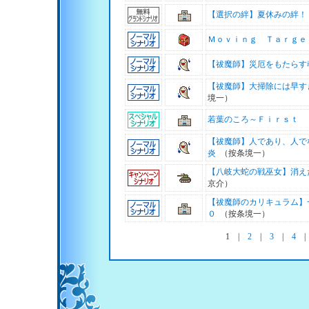
【選択の絆】夏休みの絆！
Ｍｏｖｉｎｇ Ｔａｒｇｅ
【祓魔師】災厄をもたらす
【祓魔師】大掃除には早す
境一）
若葉のころ～Ｆｉｒｓｔ 
【祓魔師】人であり、人で
炎
（按条境一）
【八岐大蛇の戦巫女】消え
京介）
【祓魔師のカリキュラム】
０
（按条境一）
1
|
2
|
3
|
4