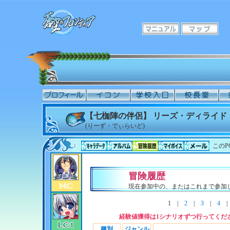
【七枷陣の伴侶】 リーズ・ディライド
(りーず・でぃらいど)
このP
冒険履歴
現在参加中の、またはこれまで参加
1
|
2
|
3
|
4
経験値獲得は1シナリオずつ行ってくだ
種別
ジャンル