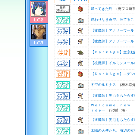
帰ってきた絆
（蒼フロ運
終わりなき蒼空、涯てるこ
【祓魔師】アナザーワール
【祓魔師】アナザーワール
【ＤａｒｋＡｇｅ】空京動
【祓魔師】イルミンスール
【ＤａｒｋＡｇｅ】エデン
冬空のルミナス
（桂木京
【祓魔師】災厄をもたらす
Ｗｅｌｃｏｍｅ．ｎｅｗ 
ｉｄｅ―
（沢樹一海）
【祓魔師】災厄をもたらす
太陽の天使たち、海辺の女