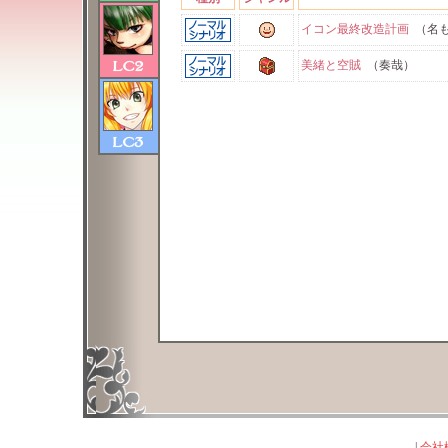
イコン最終改造計画
（名も
美緒と空賊
（奏哉）
|
会社