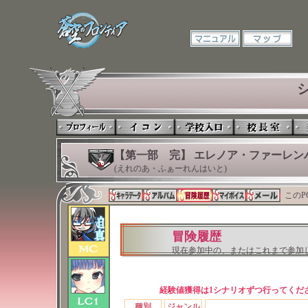
【第一部 完】 エレノア・ファーレン
(えれのあ・ふぁーれんはいと)
このP
冒険履歴
現在参加中の、またはこれまで参加
経験値獲得は1シナリオずつ行ってくだ
種別
ジャンル