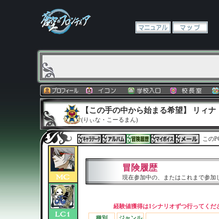
【この手の中から始まる希望】 リィナ
(りぃな・こーるまん)
このP
冒険履歴
現在参加中の、またはこれまで参加
経験値獲得は1シナリオずつ行ってくだ
種別
ジャンル