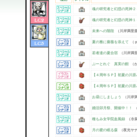
魂の研究者と幻惑の死神２
魂の研究者と幻惑の死神１
未来への階段
（川岸満里
夏の雅に薔薇を添えて
（ｐ
若者達の夏合宿
（川岸満
ぶーとれぐ 真実の館
（か
【４周年ＳＰ】初夏の川原
【４周年ＳＰ】初夏の川原
お昼にしましょう
（川岸
婚活卯月祭、開催中！！
（
種もみ女学院血風録
（冷泉
月の蜜の眠る森
（夜光ヤ