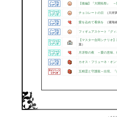
【後編】『大開拓祭』 ～
チョコレートの日
（川岸
愛を込めて看病を
（瀬海緒
フィギュアスケート『グィ
【マスター合同シナリオ】
葉）
月冴祭の夜 ～愛の意味、
カオス・フリューネ・オン
五精霊と守護龍～出現、『