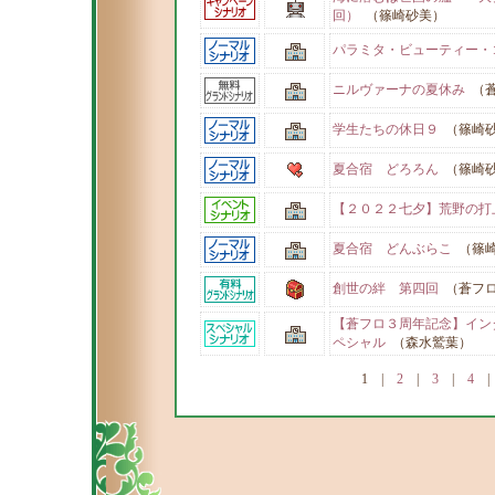
回）
（篠崎砂美）
パラミタ・ビューティー・
ニルヴァーナの夏休み
（蒼
学生たちの休日９
（篠崎
夏合宿 どろろん
（篠崎
【２０２２七夕】荒野の打
夏合宿 どんぶらこ
（篠崎
創世の絆 第四回
（蒼フロ
【蒼フロ３周年記念】イン
ペシャル
（森水鷲葉）
1
|
2
|
3
|
4