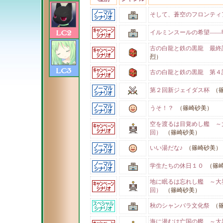
そして、蒼空のフロンティ
イルミンスールの希望――
古の白龍と鉄の黒龍 最終
烈）
古の白龍と鉄の黒龍 第４
第２回新ジェイダス杯
（篠
うそ！？
（篠崎砂美）
空を渡るは目覚めし艦 ～
回）
（篠崎砂美）
いい湯だな♪
（篠崎砂美）
学生たちの休日１０
（篠崎
地に眠るは忘れし艦 ～大
回）
（篠崎砂美）
秋のシャンバラ文化祭
（篠
海に潜むは亡国の艦 ～大