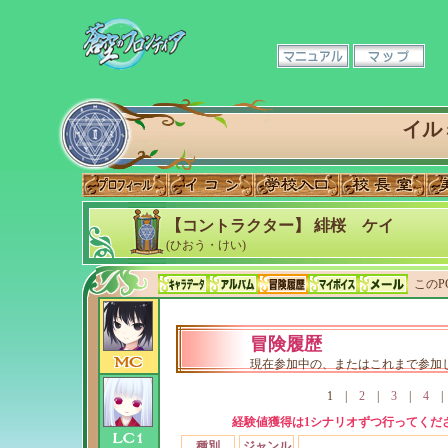
イル
【コントラクター】 緋桜 ケイ
(ひおう・けい)
このP
冒険履歴
現在参加中の、またはこれまで参加
1
|
2
|
3
|
4
経験値獲得は1シナリオずつ行ってくだ
種別
ジャンル