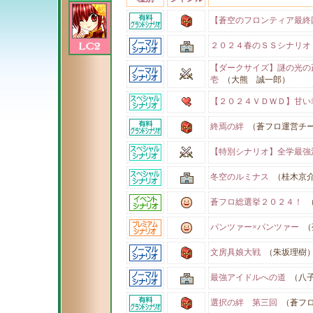
【蒼空のフロンティア最終
２０２４春のＳＳシナリオ
【ダークサイズ】謎の光
壱
（大熊 誠一郎）
【２０２４ＶＤＷＤ】甘い
終焉の絆
（蒼フロ運営チ
【特別シナリオ】全学最強
冬空のルミナス
（桂木京
蒼フロ総選挙２０２４！
（
パンツァー×パンツァー
（
文房具娘大戦
（朱坂理樹
最強アイドルへの道
（八子
選択の絆 第三回
（蒼フロ