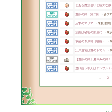
とある魔法使いと巨大な敵
選択の絆 第二回
（蒼フロ
反撃のマリア
（朱坂理樹
茨姫は秘密の部屋に
（東
争乱の葦原島（後編）
（泉
江戸迷宮は畳の下で☆
（菊
【選択の絆】夏休みの絆！
逃げ惑う罪人はテンプルナ
1
|
2