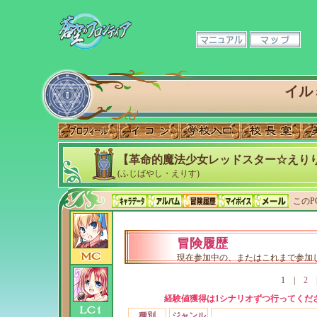
イル
【革命的魔法少女レッドスター☆えりり
(ふじばやし・えりす)
このP
冒険履歴
現在参加中の、またはこれまで参加
1
|
2
経験値獲得は1シナリオずつ行ってくだ
種別
ジャンル