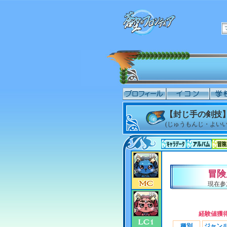
【封じ手の剣技】
(じゅうもんじ・よいい
冒険
現在参
経験値獲
種別
ジャン