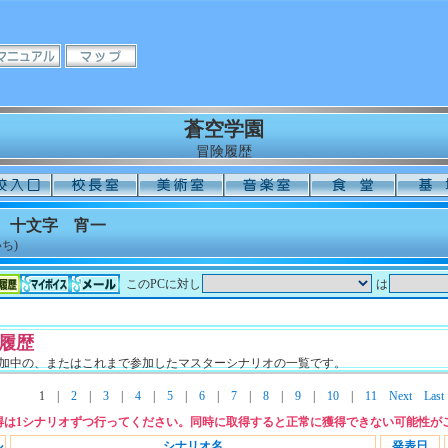
蒼空学園
冒険履歴
 十文字 宵一
ち)
このPCに対し
は
履歴
加中の、またはこれまで参加したマスターシナリオの一覧です。
1
|
2
|
3
|
4
|
5
|
6
|
7
|
8
|
9
|
10
|
11
Next
Last
得は1シナリオずつ行ってください。同時に取得すると正常に獲得できない可能性が
ル
シナリオ名
発表日