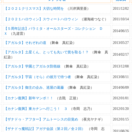
【２０２１クリスマス】大切な時間を
（川岸満里亜）
2011/12/02
【２０２１ハロウィン】スウィートハロウィン
（瀬海緒つなぐ）
2011/10/14
【５周年記念】パラミタ・オールスターズ・コレクション Ｄ
2014/06/15
Ｘ
（九道雷）
【アガルタ】それぞれの道
（舞傘 真紅染）
2013/05/27
【アガルタ】土星くん、とっても丸いで賞を取る！？
（舞傘 真
2014/02/17
紅染）
【アガルタ】学園とアガルタ防衛線
（舞傘 真紅染）
2013/12/08
【アガルタ】宇宙（そら）の彼方で待つ者
（舞傘 真紅染）
2013/08/11
【アガルタ】御主の企み、巡屋の葛藤
（舞傘 真紅染）
2014/06/09
【カナン復興】新年マンボ！！
（古戝 正規）
2012/01/01
【カナン復興】東カナンへ行こう！ ３
（寺岡 志乃）
2012/01/20
【ザナドゥ・アフター】アムトーシスの目覚め
（夜光ヤナギ）
2012/01/15
【ザナドゥ魔戦記】アガデ会談（第２回／全２回）
（寺岡 志
2011/08/26