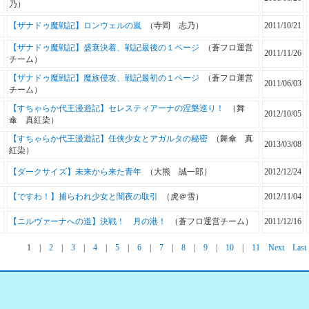
乃）
【ザナドゥ魔戦記】ロンウェルの嵐
（寺岡 志乃）
2011/10/21
【ザナドゥ魔戦記】盛衰決着、戦記最後の１ページ
（蒼フロ運営
2011/11/26
チーム）
【ザナドゥ魔戦記】魔族侵攻、戦記最初の１ページ
（蒼フロ運営
2011/06/03
チーム）
【すちゃらか代王漫遊記】セレスティアーナの涅槃巡り！
（舞
2012/10/05
傘 真紅染）
【すちゃらか代王漫遊記】任侠少女とアガルタの秘密
（舞傘 真
2013/03/08
紅染）
【ダークサイズ】未来から来た青年
（大熊 誠一郎）
2012/12/24
【ですわ！】捕らわれ少女と闇夜の取引
（虎＠雪）
2012/11/04
【ニルヴァーナへの道】決戦！ 月の港！
（蒼フロ運営チーム）
2011/12/16
1
|
2
|
3
|
4
|
5
|
6
|
7
|
8
|
9
|
10
|
11
Next
Last