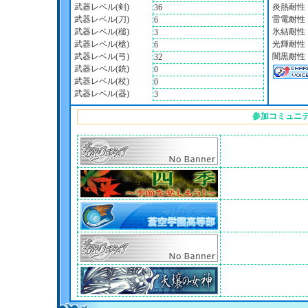
武器レベル(剣)
炎熱耐性
36
武器レベル(刀)
雷電耐性
6
武器レベル(槌)
氷結耐性
3
武器レベル(槍)
光輝耐性
6
武器レベル(弓)
闇黒耐性
32
武器レベル(銃)
0
武器レベル(杖)
0
武器レベル(器)
3
参加コミュニ