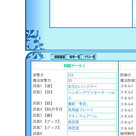
戦闘データ１
攻撃力
防御力
111
魔法攻撃力
魔法防御
23
武装1
【盾】
スキル1
女王のバックラー
武装2
【頭】
スキル2
ペンギンアヴァターラ・ヘル
ム
スキル3
武装3
【鎧】
魔鎧「壱式」
スキル4
武装4
【剣(片手)】
高周波ブレード
スキル5
武装5
【腕】
マキシマムアーム
スキル6
武装6
【グッズ】
喪悲漢
スキル7
武装7
【グッズ】
喪悲漢
スキル8
武装8
物理耐性