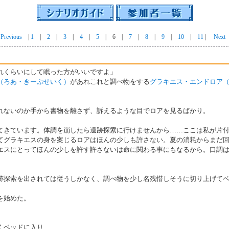
Previous
|
1
|
2
|
3
|
4
|
5
|
6
|
7
|
8
|
9
|
10
|
11
|
Next
れくらいにして眠った方がいいですよ」
（ろあ・きーぷせいく）
があれこれと調べ物をする
グラキエス・エンドロア
ないのか手から書物を離さず、訴えるような目でロアを見るばかり。
てきています。体調を崩したら遺跡探索に行けませんから……ここは私が片
グラキエスの身を案じるロアはほんの少しも許さない。夏の消耗からまだ回
エスにとってほんの少しを許す許さないは命に関わる事にもなるから。口調
。
探索を出されては従うしかなく、調べ物を少し名残惜しそうに切り上げてベ
を始めた。
くベッドに入り