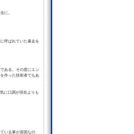
過去に。
に呼ばれていた暴走を
である。その度にエン
体を作った技術者でもあ
何気に口調が現在よりも
ている事が原因なの