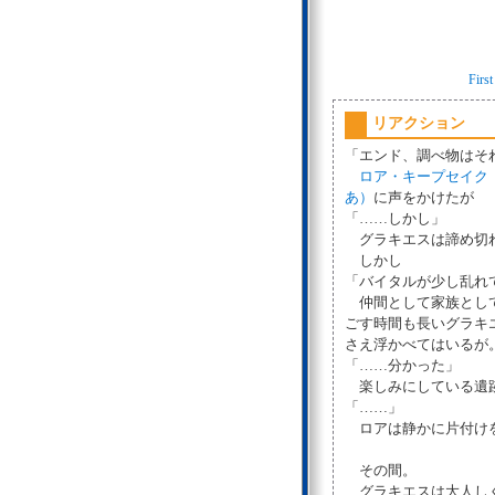
First
リアクション
「エンド、調べ物はそ
ロア・キープセイク
あ）
に声をかけたが
「……しかし」
グラキエスは諦め切れ
しかし
「バイタルが少し乱れ
仲間として家族として
ごす時間も長いグラキ
さえ浮かべてはいるが
「……分かった」
楽しみにしている遺跡
「……」
ロアは静かに片付け
その間。
グラキエスは大人し