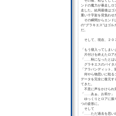
その後、程なくして上
ンドの魔力が暴走しロ
走した。結局最後はゴ
重い十字架を背負わせ
その瞬間からエンドは
の“グラキエス”はゴ
だ。
そして、現在、２０
「もう寝入ってしまい
片付けを終えたロアが
「……秋になったとは
グラキエスのバイタル
「アラバンディット、
何やら物思いに耽るゴ
データを完全に復元す
てきた。
不意に声をかけられ
「……あぁ、お前か」
ゆっくりとロアに振り
つの姿形に。
そして
「……ただ過去を思い