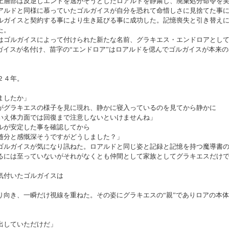
層部は反逆しエンドを逃がそうとしたロアルドを静粛し、廃棄処分命令を実
アルドと同様に慕っていたゴルガイスが自分を恐れて命惜しさに見捨てた事
ルガイスと契約する事により生き延びる事に成功した。記憶喪失と引き替え
た。
ゴルガイスによって付けられた新たな名前、グラキエス・エンドロアとして
ルガイスが名付け、苗字の“エンドロア”はロアルドを偲んでゴルガイスが本来
２４年。
ましたか」
グラキエスの様子を見に現れ、静かに寝入っているのを見てから静かに
いえ体力面では回復まで注意しないといけませんね」
が安定した事を確認してから
随分と感慨深そうですがどうしました？」
ルガイスが気になり訊ねた。ロアルドと同じ姿と記録と記憶を持つ魔導書の
るには至っていないがそれがなくとも仲間として家族としてグラキエスだけ
気付いたゴルガイスは
向き、一瞬だけ視線を重ねた。その姿にグラキエスの“親”でありロアの本
出していただけだ」