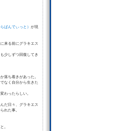
あらばんでぃっと）
が現
に来る前にグラキエス
スも少しずつ回復してき
か落ち着きがあった。
為でなく自分から生きた
変わったらしい。
んだ日々、グラキエス
えられた事。
だと。