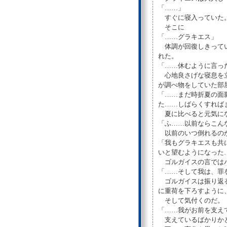
「……」
すぐに寝入っていた
そこに
「……グラキエス」
体調が回復しきってい
れた。
「……休むように言っ
心地良さげな寝息を立
が調べ物をしていた部
「……まだ時折夏の面
た……しばらくすれば
夏に比べると元気にな
「ふ……以前ならこん
以前のいつ倒れるのか
「我もグラキエスも共
いと望むようになった
ゴルガイスの言ではパ
「……そして我は、罪
ゴルガイスは振り返る
に重荷を下ろすように
そして気付くのだ。
「……我がお前を支え
支えているばかりかと