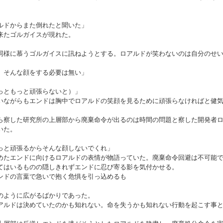
ルドからまた倒れたと聞いた」
来たゴルガイスが現れた。
」
様に慕うゴルガイスに訊ねようとする。ロアルドが笑わないのは自分のせい
。そんな顔をする必要は無い」
っともっと頑張らないと）」
ながらもエンドは胸中でロアルドの笑顔を見るために頑張らなければと健気
察した研究所の上層部から廃棄命令が出るのは時間の問題と察した開発者ロ
いた。
っと頑張るからそんな顔しないでくれ」
たエンドに向けるロアルドの表情が物語っていた。廃棄命令回避は不可能で
てはいるものの隠しきれずエンドに忍び寄る影を気付かせる。
ドの言葉で急いで抱く危惧を引っ込めるも
ように広がるばかりであった。
ルドは決めていたのかも知れない。命を失うかも知れない行動を起こす事と