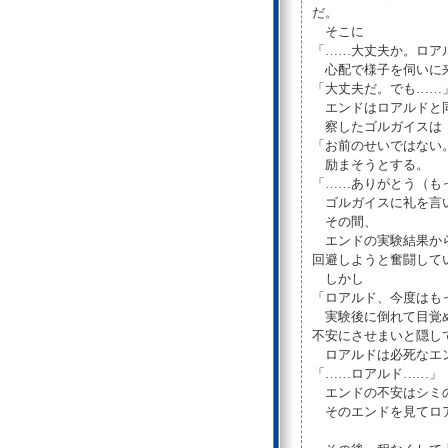
だ。
そこに
「……大丈夫か。ロア
心配で様子を伺いに
「大丈夫だ。でも……
エンドはロアルドと同
察したゴルガイスは
「お前のせいではない
励まそうとする。
「……ありがとう（も
ゴルガイスに礼を言い
その間、
エンドの実験結果から
回避しようと奮闘して
しかし
「ロアルド、今度はも
実験後に倒れて目覚め
不安にさせまいと隠し
ロアルドは必死なエン
「……ロアルド……」
エンドの不安はシミの
そのエンドを見てロア