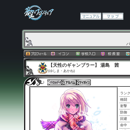
【天性のギャンブラー】 湯島 茜
(ゆしま・あかね)
ラン
格闘
射撃
防御
回避
命中