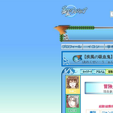
【疾風の吸血鬼
(あれくせい・う゛ぁん
冒険
現在参
経験値獲
種別
ジャン