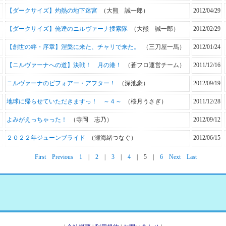
【ダークサイズ】灼熱の地下迷宮
（大熊 誠一郎）
2012/04/29
【ダークサイズ】俺達のニルヴァーナ捜索隊
（大熊 誠一郎）
2012/02/29
【創世の絆・序章】涅槃に来た、チャリで来た。
（三刀屋一馬）
2012/01/24
【ニルヴァーナへの道】決戦！ 月の港！
（蒼フロ運営チーム）
2011/12/16
ニルヴァーナのビフォアー・アフター！
（深池豪）
2012/09/19
地球に帰らせていただきますっ！ ～４～
（桜月うさぎ）
2011/12/28
よみがえっちゃった！
（寺岡 志乃）
2012/09/12
２０２２年ジューンブライド
（瀬海緒つなぐ）
2012/06/15
First
Previous
1
|
2
|
3
|
4
|
5
|
6
Next
Last