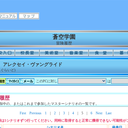
蒼空学園
冒険履歴
】 アレクセイ・ヴァングライド
ぐらいど)
このPCに対し
は
履歴
加中の、またはこれまで参加したマスターシナリオの一覧です。
First
Previous
1
|
2
|
3
|
4
|
5
|
6
Next
Last
得は1シナリオずつ行ってください。同時に取得すると正常に獲得できない可能性が
ル
シナリオ名
発表日