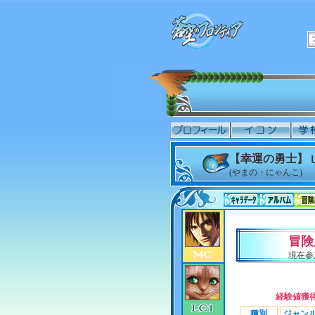
【幸運の勇士】 
(やまの・にゃんこ)
冒険
現在参
経験値獲
種別
ジャン