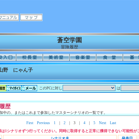
蒼空学園
冒険履歴
山野 にゃん子
このPCに対し
は
履歴
加中の、またはこれまで参加したマスターシナリオの一覧です。
First
Previous
1
|
2
|
3
|
4
|
5
Next
Last
得は1シナリオずつ行ってください。同時に取得すると正常に獲得できない可能性が
ル
シナリオ名
発表日