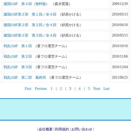
建国の絆 第４回（無料版）
（森水鷲葉）
2009/12/20
建国の絆第２部 第１回／全４回
（砂原かける）
2010/03/13
建国の絆第２部 第２回／全４回
（砂原かける）
2010/04/10
建国の絆第２部 第３回／全４回
（砂原かける）
2010/05/15
戦乱の絆 第１回
（蒼フロ運営チーム）
2010/10/16
戦乱の絆 第２回
（蒼フロ運営チーム）
2010/11/06
戦乱の絆 第３回
（蒼フロ運営チーム）
2010/12/04
戦乱の絆 第二部 最終回
（蒼フロ運営チーム）
2011/06/25
First
Previous
1
|
2
|
3
|
4
|
5
Next
Last
|
会社概要
|
利用規約
|
お問い合わせ
|