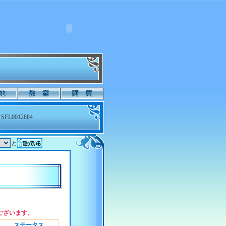
SFL0012884
と
ございます。
ステータス