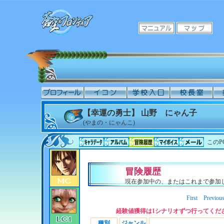
【幸運の勇士】 山野 にゃん子
(やまの・にゃんこ)
このP
冒険履歴
現在参加中の、またはこれまで参加
First
Previou
経験値獲得は1シナリオずつ行ってくだ
種別
ジャンル