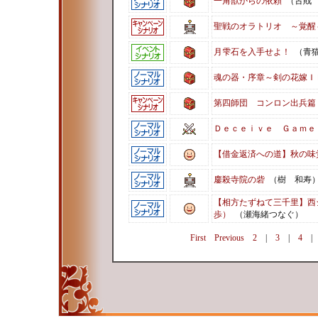
一角獣からの依頼
（古戝
聖戦のオラトリオ ～覚醒
月雫石を入手せよ！
（青猫
魂の器・序章～剣の花嫁Ｉ
第四師団 コンロン出兵篇
Ｄｅｃｅｉｖｅ Ｇａｍｅ
【借金返済への道】秋の味
鏖殺寺院の砦
（樹 和寿
【相方たずねて三千里】西
歩）
（瀬海緒つなぐ）
First
Previous
2
|
3
|
4