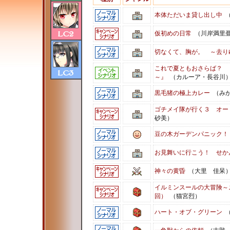
本体ただいま貸し出し中
（
仮初めの日常
（川岸満里
切なくて、胸が。 ～去り
これで夏ともおさらば？ 
～』
（カルーア・長谷川
黒毛猪の極上カレー
（みか
ゴチメイ隊が行く３ オー
砂美）
豆の木ガーデンパニック！
お見舞いに行こう！ せか
神々の黄昏
（大里 佳呆
イルミンスールの大冒険～
回）
（猫宮烈）
ハート・オブ・グリーン
（