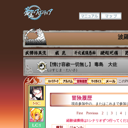
波
【情け容赦一切無し】 毒島 大佐
(ぶすじま・たいさ)
このP
冒険履歴
現在参加中の、またはこれまで参加
First
Previous
2
|
3
|
4
経験値獲得は1シナリオずつ行ってくだ
種別
ジャンル