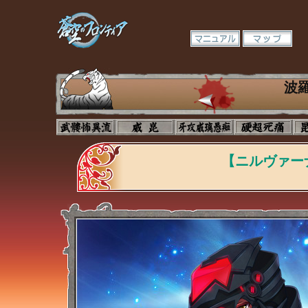
波
【ニルヴァー