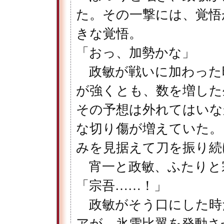
た。その一撃には、覚悟
きな覚悟。
「おっ、加勢かな」
政敏が戦いに加わった
が強くとも、数を増した
その予想は外れてはいな
な切り傷が増えていた。
みを見据えて刀を振り続
宵一と政敏、ふたりと
「宗吾……！」
政敏がそう口にした時
アが、氷雪比翼を発動さ