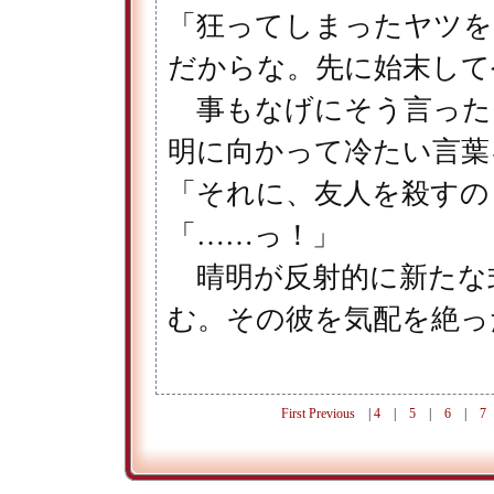
「狂ってしまったヤツを
だからな。先に始末して
事もなげにそう言った
明に向かって冷たい言葉
「それに、友人を殺すの
「……っ！」
晴明が反射的に新たな
む。その彼を気配を絶っ
First
Previous
|
4
|
5
|
6
|
7