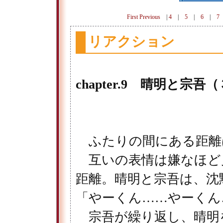
First
Previous
|
4
|
5
|
6
|
7
リアクション
chapter.9 晴明と宗
ふたりの間にある距離
互いの表情は嫌なほど
距離。晴明と宗吾は、沈
「やーくん……やーくん
宗吾が繰り返し、晴明