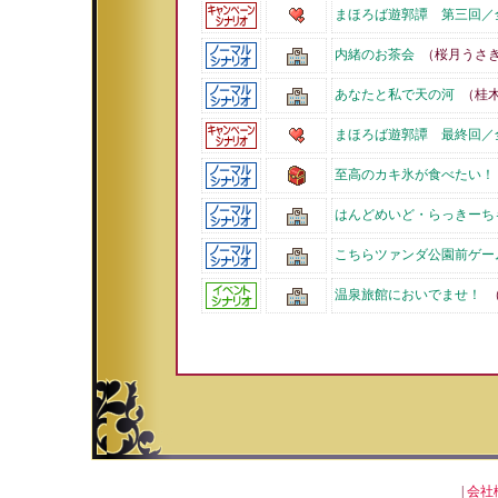
まほろば遊郭譚 第三回／
内緒のお茶会
（桜月うさ
あなたと私で天の河
（桂木
まほろば遊郭譚 最終回／
至高のカキ氷が食べたい！
はんどめいど・らっきーち
こちらツァンダ公園前ゲー
温泉旅館においでませ！
（
|
会社