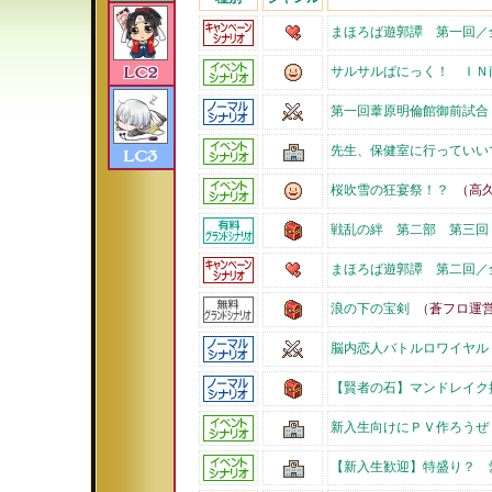
まほろば遊郭譚 第一回／
サルサルぱにっく！ ＩＮ
第一回葦原明倫館御前試合
先生、保健室に行っていい
桜吹雪の狂宴祭！？
（高久
戦乱の絆 第二部 第三回
まほろば遊郭譚 第二回／
浪の下の宝剣
（蒼フロ運
脳内恋人バトルロワイヤル
【賢者の石】マンドレイク
新入生向けにＰＶ作ろうぜ
【新入生歓迎】特盛り？ 