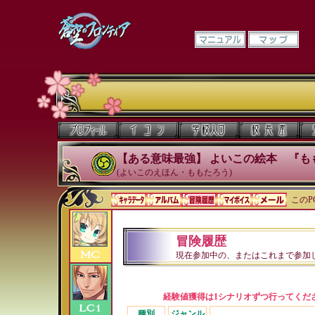
【ある意味最強】 よいこの絵本 『も
(よいこのえほん・ももたろう)
このP
冒険履歴
現在参加中の、またはこれまで参加
経験値獲得は1シナリオずつ行ってくだ
種別
ジャンル