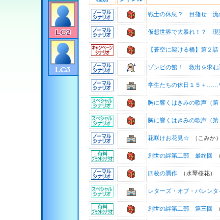
戦士の休息？ 目指せ一流
仮想世界で大暴れ！？ 現
【蒼空に架ける橋】第２話
ゾンビの館！ 救出を求む
学生たちの休日１５＋……
胸に響くはきみの歌声（第
胸に響くはきみの歌声（第
花咲けお花見☆
（こみか
創世の絆第二部 最終回
（
四枚の贋作
（水琴桜花）
レターズ・オブ・バレンタ
創世の絆第二部 第三回
（