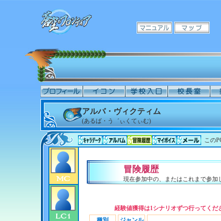
アルバ・ヴィクティム
(あるば・う゛ぃくてぃむ)
このP
冒険履歴
現在参加中の、またはこれまで参加
経験値獲得は1シナリオずつ行ってくだ
種別
ジャンル