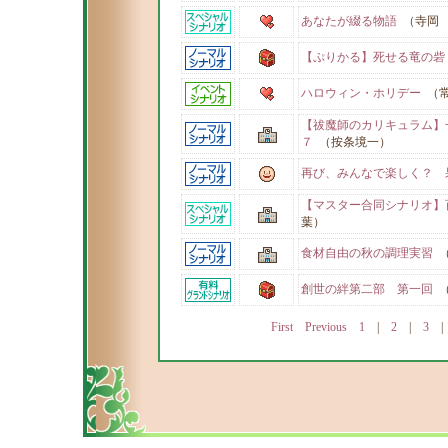
あなたが綴る物語
（寺岡
【ぷりかる】死せる竜の砦
ハロウィン・ホリデー
（常
【祓魔師のカリキュラム
７
（按条境一）
再び、みんなで楽しく？ 
【マスター合同シナリオ】
葉）
食材自由の秋の調理実習
（
創世の絆第二部 第一回
（
First
Previous
1
|
2
|
3