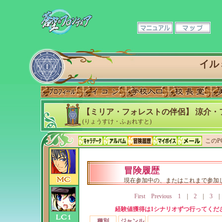
イル
【ミリア・フォレストの伴侶】 涼介・
(りょうすけ・ふぉれすと)
このP
冒険履歴
現在参加中の、またはこれまで参加
First
Previous
1
|
2
|
3
経験値獲得は1シナリオずつ行ってくだ
種別
ジャンル