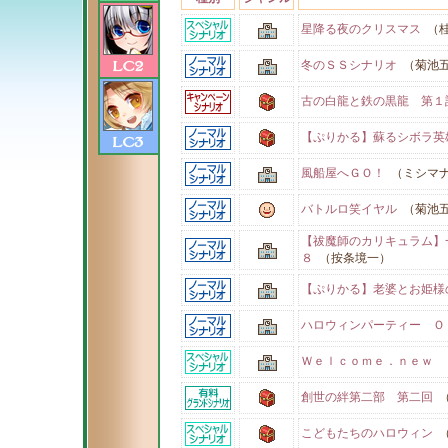
星降る夜のクリスマス
（桂
冬のＳＳシナリオ
（菊池
古の白龍と鉄の黒龍 第１
【ぷりかる】蘇るシボラ英
風船屋へＧＯ！
（ミシマ
バトルロ笑イヤル
（菊池
【祓魔師のカリキュラム
８
（按条境一）
【ぷりかる】老婆とお姫様
ハロウィンパーティー Ｏ
Ｗｅｌｃｏｍｅ．ｎｅｗ 
創世の絆第二部 第二回
（
こどもたちのハロウィン
（