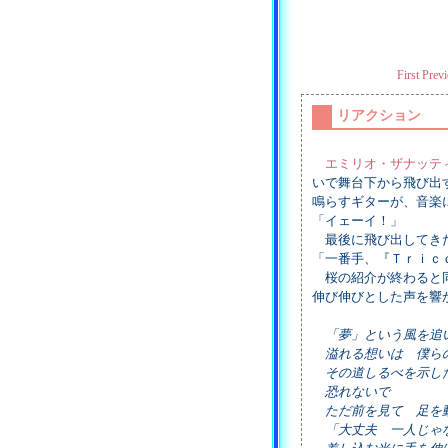
First
Previ
リアクション
エミリオ・ザナッテ
いで舞台下から飛び出
鳴らすギターが、音楽
「イェーイ！」
最後に飛び出してき
「一番手、『Ｔｒｉｃ
桜の紹介が終わると同
伸び伸びとした声を響
「夢」という風を追
溢れる想いは 僕ら
その道しるべを示し
恐れないで
ただ前を見て 足を
「大丈夫 一人じゃ