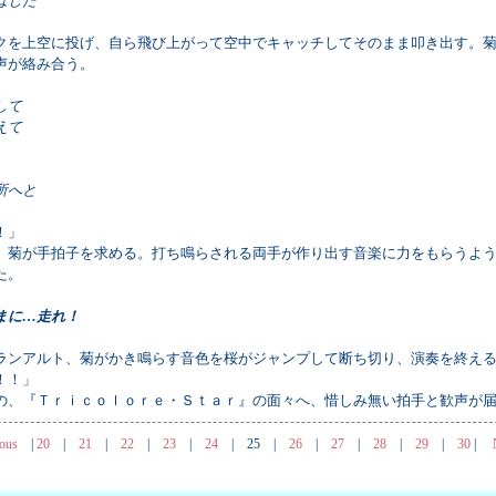
ばした
を上空に投げ、自ら飛び上がって空中でキャッチしてそのまま叩き出す。菊
声が絡み合う。
して
えて
所へと
！」
菊が手拍子を求める。打ち鳴らされる両手が作り出す音楽に力をもらうよう
た。
まに…走れ！
ンアルト、菊がかき鳴らす音色を桜がジャンプして断ち切り、演奏を終え
！！」
、『Ｔｒｉｃｏｌｏｒｅ・Ｓｔａｒ』の面々へ、惜しみ無い拍手と歓声が届
ous
|
20
|
21
|
22
|
23
|
24
|
25
|
26
|
27
|
28
|
29
|
30
|