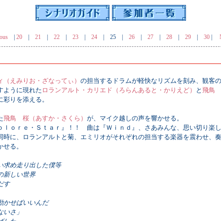
ous
|
20
|
21
|
22
|
23
|
24
|
25
|
26
|
27
|
28
|
29
|
30
|
ィ（えみりお・ざなってぃ）
の担当するドラムが軽快なリズムを刻み、観客
すように現れた
ロランアルト・カリエド（ろらんあると・かりえど）
と
飛鳥
に彩りを添える。
た
飛鳥 桜（あすか・さくら）
が、マイク越しの声を響かせる。
ｏｌｏｒｅ・Ｓｔａｒ』！！ 曲は『Ｗｉｎｄ』、さあみんな、思い切り楽
時に、ロランアルトと菊、エミリオがそれぞれの担当する楽器を震わせ、奏
かせる。
い求め走り出した僕等
の新しい世界
だす
動かせばいいんだ
ないさ」