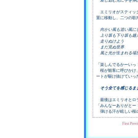
差し込む光に手を伸
エミリオがスティック
置に移動し、二つの歌
向かい風も追い風に
上り坂も下り坂も越
走りぬけよう
まだ見ぬ世界
風と光が生まれる場
「楽しんでるかーいっ
桜が観客に呼びかけ、
ートが駆け抜けていっ
そう全てを感じるま
最後はエミリオとロラ
「みんなーありがとー
弾ける汗が眩しい桜の
First
Previ