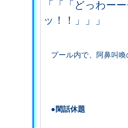
「「「どっわーー
ッ！！」」」
プール内で、阿鼻叫喚
●閑話休題