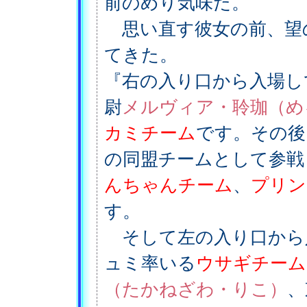
前のめり気味だ。
思い直す彼女の前、望
てきた。
『右の入り口から入場し
尉
メルヴィア・聆珈（め
カミチーム
です。その後
の同盟チームとして参戦
んちゃんチーム
、
プリン
す。
そして左の入り口から
ュミ率いる
ウサギチーム
（たかねざわ・りこ）
、