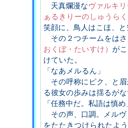
天真爛漫な
ヴァルキリ
ぁるきりーのしゅうらく
笑顔に、鳥人はこほ、と
その２つチームをはさ
おくぼ・たいすけ）
がこ
けていた。
「なあメルるん」
その呼称にピク、と眉
る彼女の歩みは揺るがな
「任務中だ。私語は慎め
その声、口調。メルヴ
をたたきつけられたよう