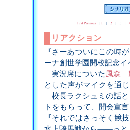
First
Previous
|
1
|
2
|
3
|
リアクション
『さーあついにこの時が
ーナ創世学園開校記念イ
実況席についた
風森 
とした声がマイクを通じ
校長ラクシュミの話と
トをもらって、開会宣言
『それではさっそく競技
水上騎馬戦から――っと