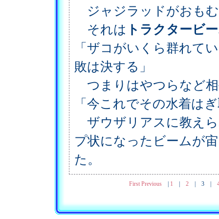
ジャジラッドがおもむ
それは
トラクタービー
「ザコがいくら群れてい
敗は決する」
つまりはやつらなど相
「今これでその水着はぎ
ザウザリアスに教えら
プ状になったビームが宙
た。
First
Previous
|
1
|
2
|
3
|