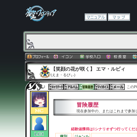
【笑顔の花が咲く】 エマ・ルビィ
(えま・るびぃ)
このP
冒険履歴
現在参加中の、またはこれまで参加
経験値獲得は1シナリオずつ行ってくだ
種別
ジャンル