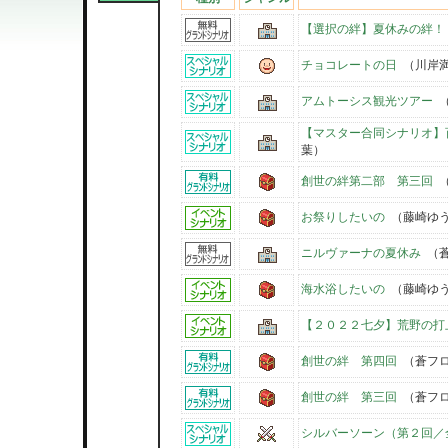
【選択の絆】夏休みの絆！
チョコレートの日
（川岸
アムトーシス観光ツアー
（
【マスター合同シナリオ】
葉）
創世の絆第二部 第三回
（
お祭りしたいの
（藤崎ゆ
ニルヴァーナの夏休み
（蒼
海水浴したいの
（藤崎ゆ
【２０２２七夕】荒野の打
創世の絆 第四回
（蒼フロ
創世の絆 第三回
（蒼フロ
シルバーソーン（第２回／