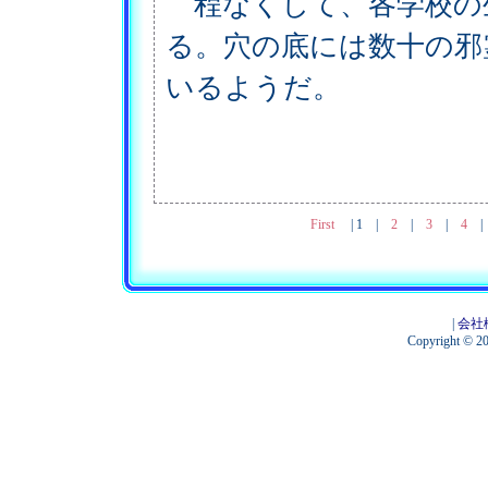
程なくして、各学校の
る。穴の底には数十の邪
いるようだ。
First
|
1
|
2
|
3
|
4
|
会社
Copyright © 201